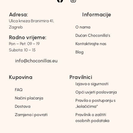
Adresa:
Informacije
Ulica kneza Branimira 41,
Zagreb
O nama
Dućan Choconilla’s
Radno vrijeme:
Pon – Pet: 09 – 19
Kontaktirajte nas
Subota: 10 – 15
Blog
info@choconillas.eu
Kupovina
Pravilnici
Izjava o sigurnosti
FAQ
Opći uvjeti poslovanja
Načini plaćanja
Pravila o postupanju s
Dostava
„kolačićima“
Zamjena i povrati
Pravilnik o zaštiti
osobnih podataka