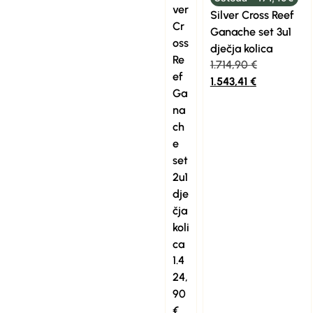
ver
Silver Cross Reef
Cr
Ganache set 3u1
oss
dječja kolica
Re
1.714,90
€
ef
1.543,41
€
Ga
na
ch
e
set
2u1
dje
čja
koli
ca
1.4
24,
90
€