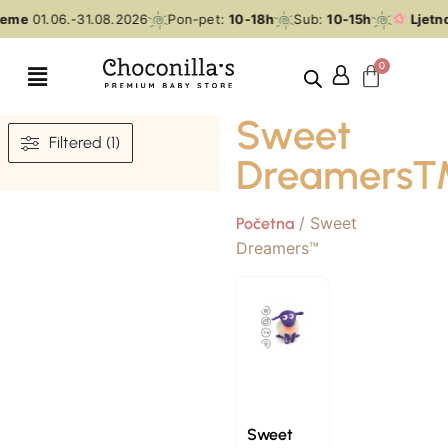
jeme
01.06.-31.08.2026
Pon-pet:
10-18h
Sub:
10-15h
Ljetn
Sweet
Filtered (1)
Dreamers
/ Sweet
Početna
Dreamers™
Sweet