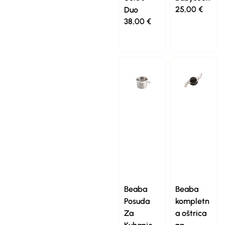
25,00
€
Duo
38,00
€
Beaba
Beaba
Posuda
kompletn
Za
a oštrica