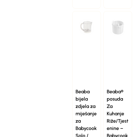
Beaba
Beaba®
bijela
posuda
zdjela za
Za
miješanje
Kuhanje
za
Riže/Tjest
Babycook
enine –
Solo /
Babycook