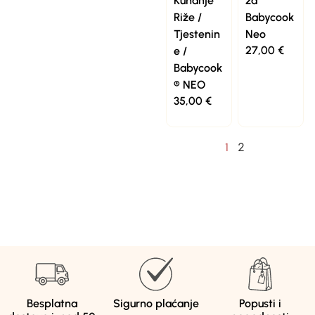
Kuhanje
za
Riže /
Babycook
Tjestenin
Neo
27,00
€
e /
Babycook
® NEO
35,00
€
2
1
Besplatna
Sigurno plaćanje
Popusti i