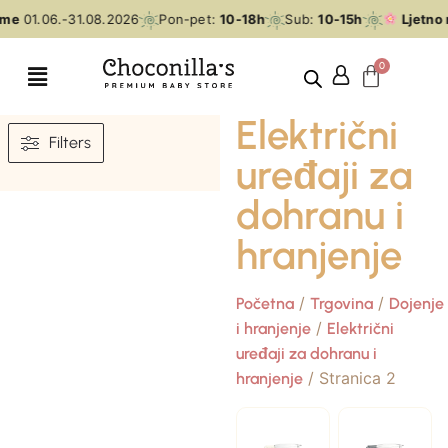
eme
01.06.-31.08.2026
Pon-pet:
10-18h
Sub:
10-15h
Ljetno 
Električni
Filters
uređaji za
dohranu i
hranjenje
/
/
Početna
Trgovina
Dojenje
/
i hranjenje
Električni
uređaji za dohranu i
/ Stranica 2
hranjenje