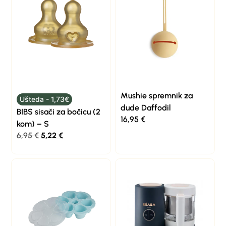
Mushie spremnik za
Ušteda - 1,73€
dude Daffodil
BIBS sisači za bočicu (2
16,95
€
kom) – S
6,95
€
5,22
€