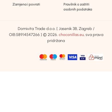
Zamjena i povrati
Pravilnik o zaštiti
osobnih podataka
Domivita Trade d.o.o. [ Jasenik 3B, Zagreb /
OIB:58914547266 ] © 2026.
choconillas.eu
, sva prava
pridržana