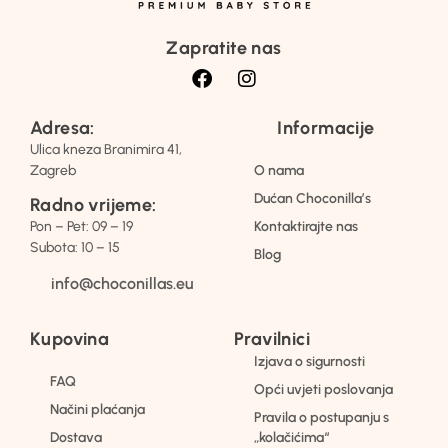
Zapratite nas
Adresa:
Informacije
Ulica kneza Branimira 41,
Zagreb
O nama
Dućan Choconilla’s
Radno vrijeme:
Pon – Pet: 09 – 19
Kontaktirajte nas
Subota: 10 – 15
Blog
info@choconillas.eu
Kupovina
Pravilnici
Izjava o sigurnosti
FAQ
Opći uvjeti poslovanja
Načini plaćanja
Pravila o postupanju s
Dostava
„kolačićima“