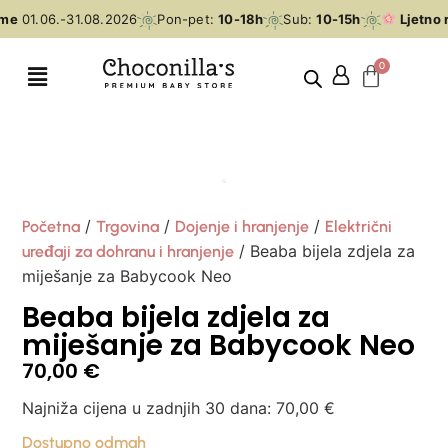
me
01.06.-31.08.2026
Pon-pet:
10-18h
Sub:
10-15h
Ljetno 
/
/
/
Početna
Trgovina
Dojenje i hranjenje
Električni
/ Beaba bijela zdjela za
uređaji za dohranu i hranjenje
miješanje za Babycook Neo
Beaba bijela zdjela za
miješanje za Babycook Neo
70,00
€
Najniža cijena u zadnjih 30 dana:
70,00
€
Dostupno odmah