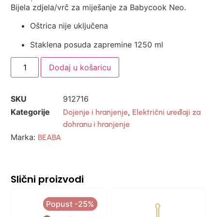
Bijela zdjela/vrč za miješanje za Babycook Neo.
Oštrica nije uključena
Staklena posuda zapremine 1250 ml
Dodaj u košaricu
SKU
912716
Kategorije
,
Dojenje i hranjenje
Električni uređaji za
dohranu i hranjenje
Marka:
BEABA
Slični proizvodi
Popust -25%
Popust -25%