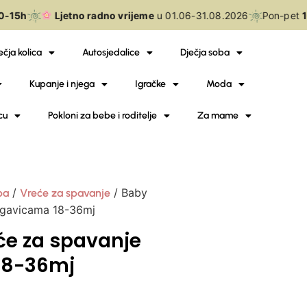
-15h
Ljetno radno vrijeme
u 01.06-31.08.2026
Pon-pet
10
ečja kolica
Autosjedalice
Dječja soba
Kupanje i njega
Igračke
Moda
cu
Pokloni za bebe i roditelje
Za mame
/
/ Baby
ba
Vreće za spavanje
ogavicama 18-36mj
će za spavanje
18-36mj