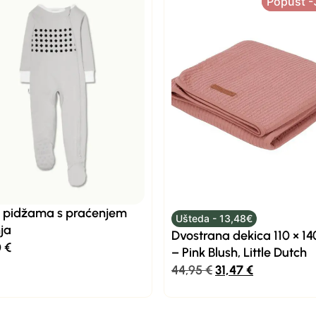
Popust 
Popust 
t pidžama s praćenjem
Ušteda - 13,48€
ja
Dvostrana dekica 110 × 1
0
€
– Pink Blush, Little Dutch
44,95
€
31,47
€