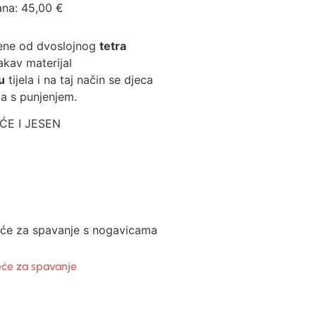
ana:
45,00
€
jene od dvoslojnog
tetra
akav materijal
u
tijela i na taj način se djeca
a s punjenjem.
EĆE I JESEN
će za spavanje s nogavicama
eće za spavanje