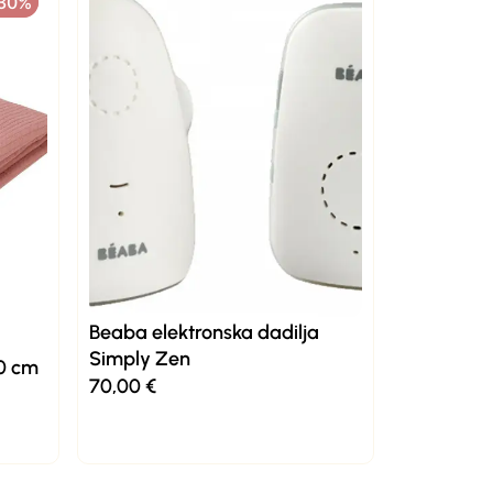
-30%
-30%
Beaba elektronska dadilja
Simply Zen
40 cm
70,00
€