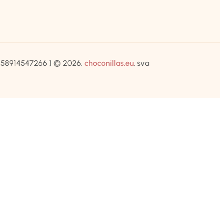
IB:58914547266 ] © 2026.
choconillas.eu
, sva