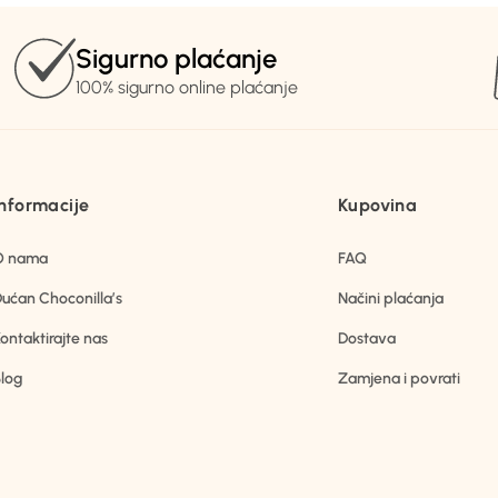
Sigurno plaćanje
100% sigurno online plaćanje
Informacije
Kupovina
O nama
FAQ
ućan Choconilla’s
Načini plaćanja
ontaktirajte nas
Dostava
log
Zamjena i povrati