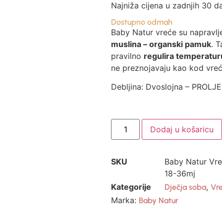
Najniža cijena u zadnjih 30 d
Dostupno odmah
Baby Natur vreće su napravl
muslina – organski pamuk
. T
pravilno
regulira temperatur
ne preznojavaju kao kod vreć
Debljina: Dvoslojna – PROLJ
Dodaj u košaricu
SKU
Baby Natur Vre
18-36mj
Kategorije
,
Dječja soba
Vr
Marka:
Baby Natur