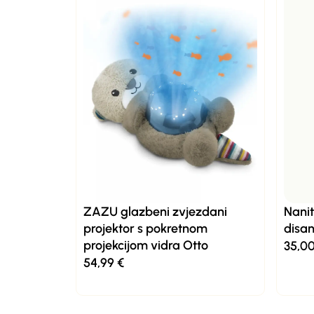
ZAZU glazbeni zvjezdani
Nani
projektor s pokretnom
disan
projekcijom vidra Otto
35,0
54,99
€