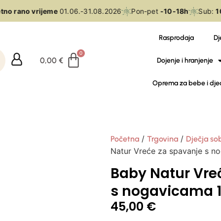
no rano vrijeme
01.06.-31.08.2026
Pon-pet
-10-18h
Sub:
10
Rasprodaja
Dj
0,00
€
Dojenje i hranjenje
Oprema za bebe i dje
/
/
Početna
Trgovina
Dječja so
Natur Vreće za spavanje s n
Baby Natur Vre
s nogavicama 
45,00
€