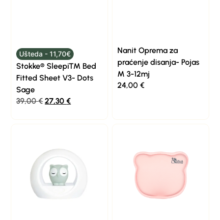
Nanit Oprema za
Ušteda - 11,70€
praćenje disanja- Pojas
Stokke® Sleepi™ Bed
M 3-12mj
Fitted Sheet V3- Dots
24,00
€
Sage
39,00
€
27,30
€