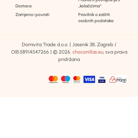
Dostava
„kolačićima“
Zamjena i povrati
Pravilnik o zaštiti
osobnih podataka
Domivita Trade d.o.o. [ Jasenik 3B, Zagreb /
OIB:58914547266 ] © 2026.
choconillas.eu
, sva prava
pridržana