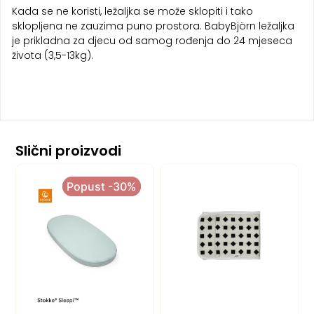
Kada se ne koristi, ležaljka se može sklopiti i tako
sklopljena ne zauzima puno prostora. BabyBjörn ležaljka
je prikladna za djecu od samog rođenja do 24 mjeseca
života (3,5-13kg).
Slični proizvodi
Popust -30%
Popust -30%