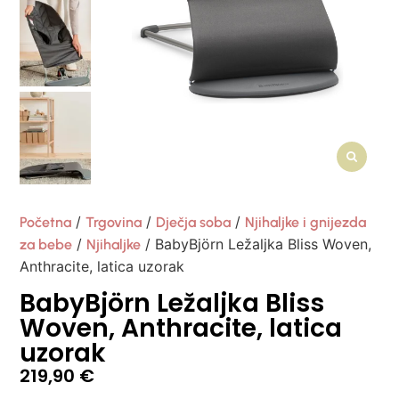
/
/
/
Početna
Trgovina
Dječja soba
Njihaljke i gnijezda
/
/ BabyBjörn Ležaljka Bliss Woven,
za bebe
Njihaljke
Anthracite, latica uzorak
BabyBjörn Ležaljka Bliss
Woven, Anthracite, latica
uzorak
219,90
€