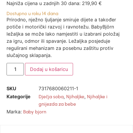
Najniža cijena u zadnjih 30 dana:
219,90
€
Dostupno u roku 14 dana
Prirodno, nježno ljuljanje smiruje dijete a također
potiče i motorički razvoj i ravnotežu. BabyBjörn
ležaljka se može lako namjestiti u izabrani položaj
za igru, odmor ili spavanje. Ležaljka posjeduje
regulirani mehanizam za posebnu zaštitu protiv
slučajnog sklapanja.
Dodaj u košaricu
SKU
7317680060211-1
Kategorije
,
,
Dječja soba
Njihaljke
Njihaljke i
gnijezda za bebe
Marka:
Baby bjorn