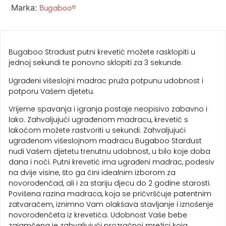
Marka:
Bugaboo®
Bugaboo Stradust putni krevetić možete rasklopiti u
jednoj sekundi te ponovno sklopiti za 3 sekunde.
Ugrađeni višeslojni madrac pruža potpunu udobnost i
potporu Vašem djetetu.
Vrijeme spavanja i igranja postaje neopisivo zabavno i
lako. Zahvaljujući ugrađenom madracu, krevetić s
lakoćom možete rastvoriti u sekundi. Zahvaljujući
ugrađenom višeslojnom madracu Bugaboo Stardust
nudi Vašem djetetu trenutnu udobnost, u bilo koje doba
dana i noći. Putni krevetić ima ugrađeni madrac, podesiv
na dvije visine, što ga čini idealnim izborom za
novorođenčad, ali i za stariju djecu do 2 godine starosti.
Povišena razina madraca, koja se pričvršćuje patentnim
zatvaračem, iznimno Vam olakšava stavljanje i iznošenje
novorođenčeta iz krevetića. Udobnost Vaše bebe
zajamčena je zahvaljujući prozračnoj mrežici koja