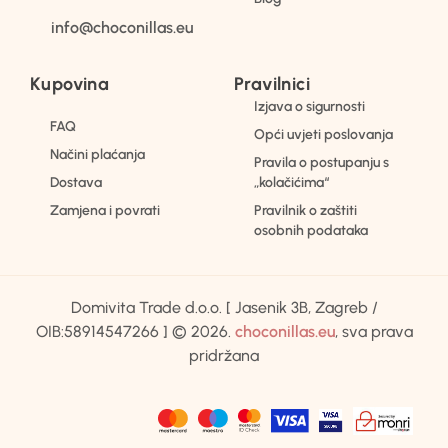
info@choconillas.eu
Kupovina
Pravilnici
Izjava o sigurnosti
FAQ
Opći uvjeti poslovanja
Načini plaćanja
Pravila o postupanju s
Dostava
„kolačićima“
Zamjena i povrati
Pravilnik o zaštiti
osobnih podataka
Domivita Trade d.o.o. [ Jasenik 3B, Zagreb /
OIB:58914547266 ] © 2026.
choconillas.eu
, sva prava
pridržana