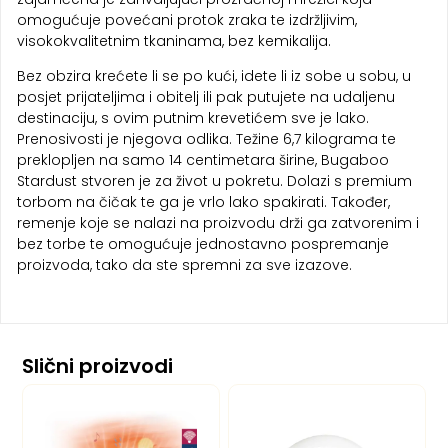
omogućuje povećani protok zraka te izdržljivim,
visokokvalitetnim tkaninama, bez kemikalija.
Bez obzira krećete li se po kući, idete li iz sobe u sobu, u
posjet prijateljima i obitelj ili pak putujete na udaljenu
destinaciju, s ovim putnim krevetićem sve je lako.
Prenosivosti je njegova odlika. Težine 6,7 kilograma te
preklopljen na samo 14 centimetara širine, Bugaboo
Stardust stvoren je za život u pokretu. Dolazi s premium
torbom na čičak te ga je vrlo lako spakirati. Također,
remenje koje se nalazi na proizvodu drži ga zatvorenim i
bez torbe te omogućuje jednostavno pospremanje
proizvoda, tako da ste spremni za sve izazove.
Slični proizvodi