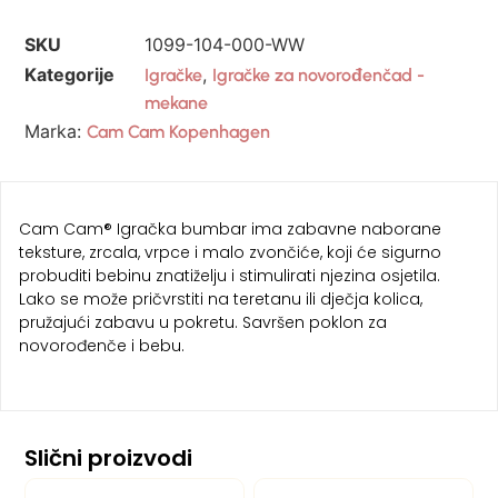
SKU
1099-104-000-WW
Kategorije
,
Igračke
Igračke za novorođenčad -
mekane
Marka:
Cam Cam Kopenhagen
Cam Cam® Igračka bumbar ima zabavne naborane
teksture, zrcala, vrpce i malo zvončiće, koji će sigurno
probuditi bebinu znatiželju i stimulirati njezina osjetila.
Lako se može pričvrstiti na teretanu ili dječja kolica,
pružajući zabavu u pokretu. Savršen poklon za
novorođenče i bebu.
Slični proizvodi