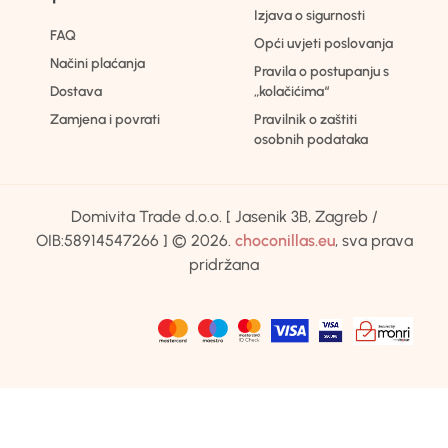
Izjava o sigurnosti
FAQ
Opći uvjeti poslovanja
Načini plaćanja
Pravila o postupanju s
Dostava
„kolačićima“
Zamjena i povrati
Pravilnik o zaštiti
osobnih podataka
Domivita Trade d.o.o. [ Jasenik 3B, Zagreb /
OIB:58914547266 ] © 2026.
choconillas.eu
, sva prava
pridržana