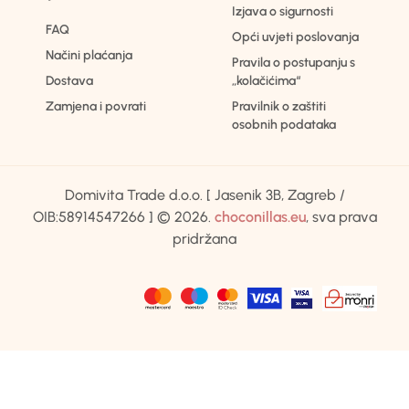
Izjava o sigurnosti
FAQ
Opći uvjeti poslovanja
Načini plaćanja
Pravila o postupanju s
Dostava
„kolačićima“
Zamjena i povrati
Pravilnik o zaštiti
osobnih podataka
Domivita Trade d.o.o. [ Jasenik 3B, Zagreb /
OIB:58914547266 ] © 2026.
choconillas.eu
, sva prava
pridržana