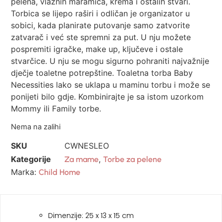
pelena, vlažnih maramica, krema i ostalih stvari.
Torbica se lijepo raširi i odličan je organizator u
sobici, kada planirate putovanje samo zatvorite
zatvarač i već ste spremni za put. U nju možete
pospremiti igračke, make up, ključeve i ostale
stvarčice. U nju se mogu sigurno pohraniti najvažnije
dječje toaletne potrepštine. Toaletna torba Baby
Necessities lako se uklapa u maminu torbu i može se
ponijeti bilo gdje. Kombinirajte je sa istom uzorkom
Mommy ili Family torbe.
Nema na zalihi
SKU
CWNESLEO
Kategorije
,
Za mame
Torbe za pelene
Marka:
Child Home
Dimenzije: 25 x 13 x 15 cm