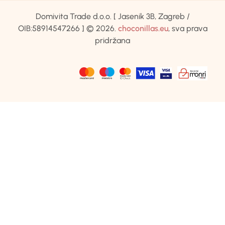
Domivita Trade d.o.o. [ Jasenik 3B, Zagreb /
OIB:58914547266 ] © 2026.
choconillas.eu
, sva prava
pridržana