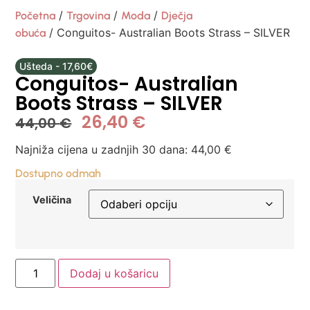
/
/
/
Početna
Trgovina
Moda
Dječja
/ Conguitos- Australian Boots Strass – SILVER
obuća
Ušteda - 17,60€
Conguitos- Australian
Boots Strass – SILVER
26,40
€
44,00
€
Najniža cijena u zadnjih 30 dana:
44,00
€
Dostupno odmah
Veličina
Dodaj u košaricu