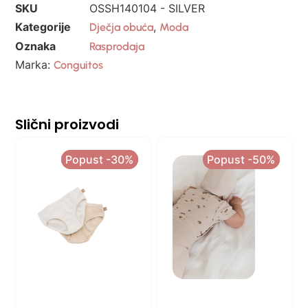
SKU
OSSH140104 - SILVER
Kategorije
,
Dječja obuća
Moda
Oznaka
Rasprodaja
Marka:
Conguitos
Slični proizvodi
Popust -30%
Popust -30%
Popust -50%
Popust -50%