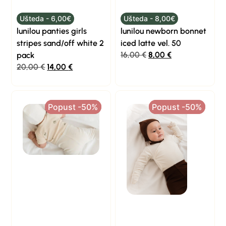
Ušteda - 6,00€
Ušteda - 8,00€
lunilou panties girls
lunilou newborn bonnet
stripes sand/off white 2
iced latte vel. 50
16,00
€
8,00
€
pack
20,00
€
14,00
€
Popust -50%
Popust -50%
Popust -50%
Popust -50%