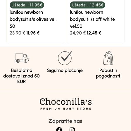
Ušteda - 11,95€
Ušteda - 12,45€
lunilou newborn
lunilou newborn
bodysuit s/s olives vel.
bodysuit l/s off white
50
vel.50
23,90
€
11,95
€
24,90
€
12,45
€
Besplatna
Sigurno plaćanje
Popusti i
dostava iznad 50
pogodnosti
EUR
Zapratite nas