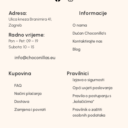
Adresa:
Informacije
Ulica kneza Branimira 41,
Zagreb
O nama
Dućan Choconilla’s
Radno vrijeme:
Pon – Pet: 09 – 19
Kontaktirajte nas
Subota: 10 – 15
Blog
info@choconillas.eu
Kupovina
Pravilnici
Izjava o sigurnosti
FAQ
Opći uvjeti poslovanja
Načini plaćanja
Pravila o postupanju s
Dostava
„kolačićima“
Zamjena i povrati
Pravilnik o zaštiti
osobnih podataka