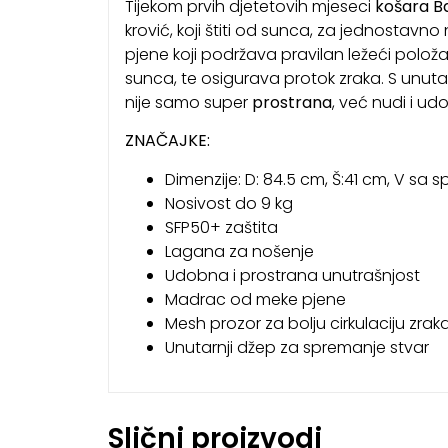
Tijekom prvih djetetovih mjeseci
košara Ba
krović, koji štiti od sunca, za jednostavno
pjene koji podržava pravilan ležeći polo
sunca, te osigurava protok zraka. S unu
nije samo super
prostrana
, već nudi i ud
ZNAČAJKE:
Dimenzije: D: 84.5 cm, Š:41 cm, V sa 
Nosivost do 9 kg
SFP50+ zaštita
Lagana za nošenje
Udobna i prostrana unutrašnjost
Madrac od meke pjene
Mesh prozor za bolju cirkulaciju zrak
Unutarnji džep za spremanje stvar
Slični proizvodi