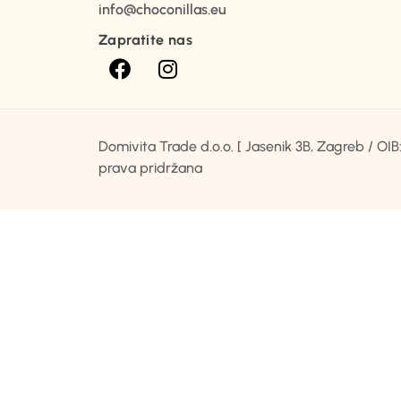
info@choconillas.eu
Zapratite nas
Domivita Trade d.o.o. [ Jasenik 3B, Zagreb / O
prava pridržana