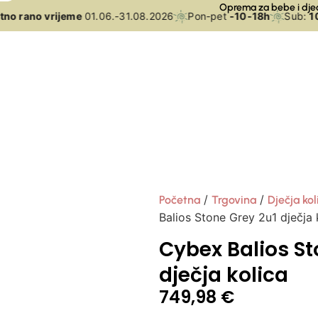
Oprema za bebe i dje
no rano vrijeme
01.06.-31.08.2026
Pon-pet
-10-18h
Sub:
10-
/
/
Početna
Trgovina
Dječja kol
Balios Stone Grey 2u1 dječja 
Cybex Balios St
dječja kolica
749,98
€