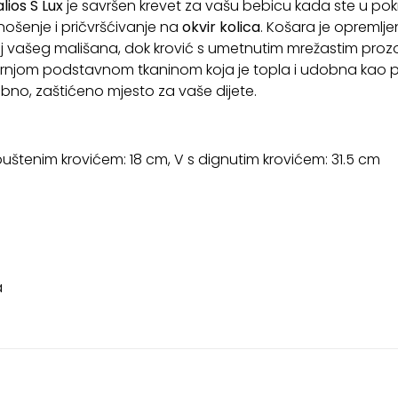
lios S
Lux
je savršen krevet za vašu bebicu kada ste u pok
 nošenje i pričvršćivanje na
okvir kolica
. Košara je opreml
žaj vašeg mališana, dok krović s umetnutim mrežastim proz
tarnjom podstavnom tkaninom koja je topla i udobna kao
obno, zaštićeno mjesto za vaše dijete.
spuštenim krovićem: 18 cm, V s dignutim krovićem: 31.5 cm
a