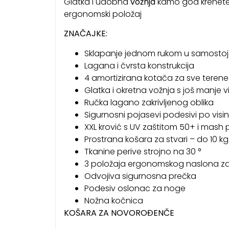
Glatka i udobna
vožnja
kamo god krenete
ergonomski položaj
ZNAČAJKE:
Sklapanje jednom rukom u samostoje
Lagana i čvrsta konstrukcija
4 amortizirana kotača za sve terene
Glatka i okretna vožnja s još manje v
Ručka lagano zakrivljenog oblika
Sigurnosni pojasevi podesivi po visin
XXL krović s UV zaštitom 50+ i mas
Prostrana košara za stvari – do 10 kg
Tkanine perive strojno na 30 °
3 položaja ergonomskog naslona za
Odvojiva sigurnosna prečka
Podesiv oslonac za noge
Nožna kočnica
KOŠARA ZA NOVOROĐENČE