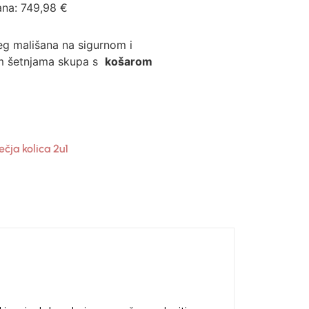
ana:
749,98
€
g mališana na sigurnom i
m šetnjama skupa s
košarom
ečja kolica 2u1