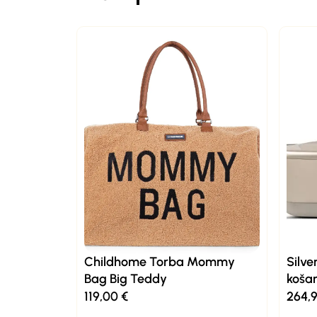
Childhome Torba Mommy
Silve
Bag Big Teddy
koša
119,00
€
264,