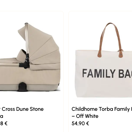
r Cross Dune Stone
Childhome Torba Family
ra
– Off White
98
€
54,90
€