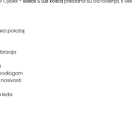
! Cybex –
Balios S Lux kolica
prikladna su od rođenja, s vel
ći položaj
ibracija
i
h podlogom
 nosivosti
 leđa