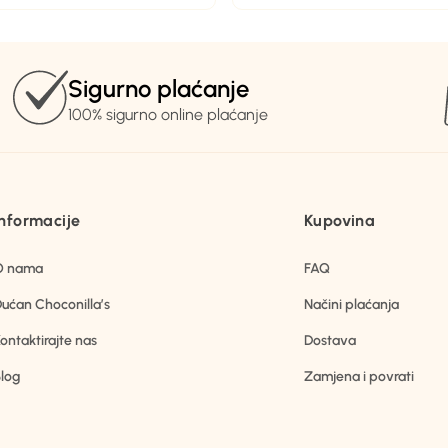
Sigurno plaćanje
100% sigurno online plaćanje
Informacije
Kupovina
O nama
FAQ
ućan Choconilla’s
Načini plaćanja
ontaktirajte nas
Dostava
log
Zamjena i povrati