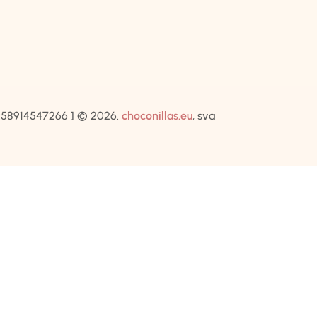
IB:58914547266 ] © 2026.
choconillas.eu
, sva