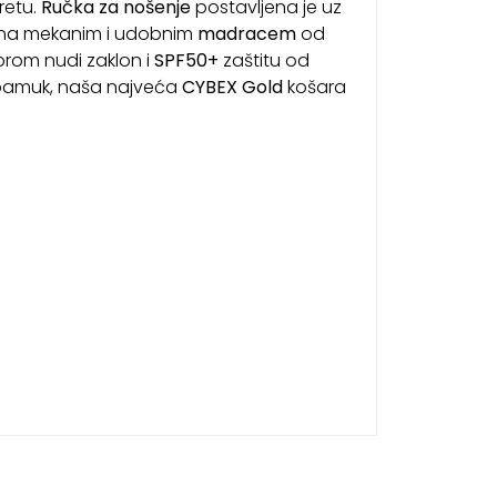
retu.
Ručka za nošenje
postavljena je uz
jena mekanim i udobnim
madracem
od
orom nudi zaklon i
SPF50+
zaštitu od
 pamuk, naša najveća
CYBEX Gold
košara