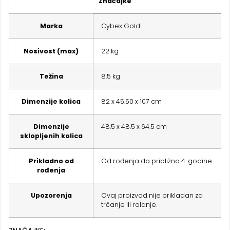
Značajke
Marka
Cybex Gold
Nosivost (max)
22 kg
Težina
8.5 kg
Dimenzije kolica
82 x 45.50 x 107 cm
Dimenzije
48.5 x 48.5 x 64.5 cm
sklopljenih kolica
Prikladno od
Od rođenja do približno 4. godine
rođenja
Upozorenja
Ovaj proizvod nije prikladan za
trčanje ili rolanje.