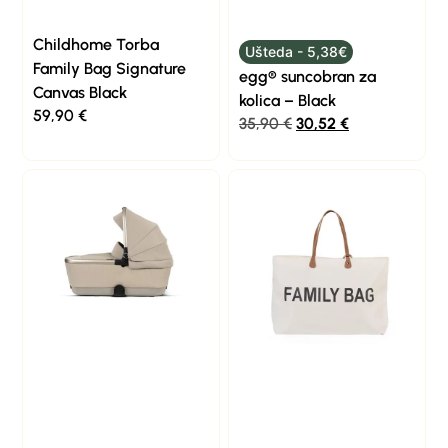
Childhome Torba
Ušteda - 5,38€
Family Bag Signature
egg® suncobran za
Canvas Black
kolica – Black
59,90
€
35,90
€
30,52
€