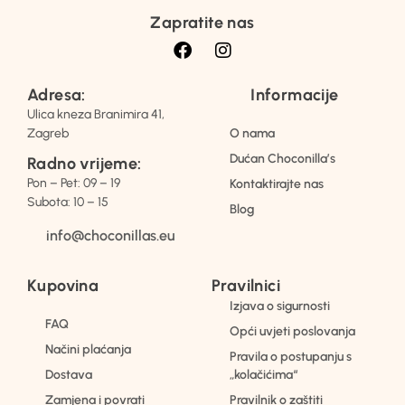
Zapratite nas
Adresa:
Informacije
Ulica kneza Branimira 41,
Zagreb
O nama
Dućan Choconilla’s
Radno vrijeme:
Pon – Pet: 09 – 19
Kontaktirajte nas
Subota: 10 – 15
Blog
info@choconillas.eu
Kupovina
Pravilnici
Izjava o sigurnosti
FAQ
Opći uvjeti poslovanja
Načini plaćanja
Pravila o postupanju s
Dostava
„kolačićima“
Zamjena i povrati
Pravilnik o zaštiti