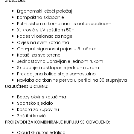
ZNAČAJKE:
Ergonomski ležeći položaj
Kompaktno sklapanje
Putni sistem u kombinaciji s autosjedalicom
XL krović s UV zaštitom 50+
Podesivi oslonac za noge
Ovjes na svim kotačima
One-pull sigurnosni pojas u 5 točaka
Kotači za sve terene
Jednostavno upravljanje jednom rukom
Sklapanje i rasklapanje jednom rukom
Preklopljena kolica stoje samostalno
Navlaka od tkanine periva u perilici na 30 stupnjeva
UKLJUČENO U CIJENU:
Beezy okvir s kotačima
Sportsko sjedalo
Košara za kupovinu
Zaštitni krović
PROIZVODI ZA KOMBINIRANJE KUPUJU SE ODVOJENO:
Cloud G autosjedalica