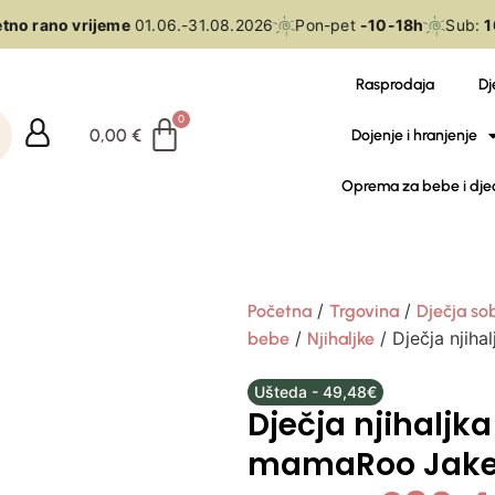
no rano vrijeme
01.06.-31.08.2026
Pon-pet
-10-18h
Sub:
10
Rasprodaja
Dj
0,00
€
Dojenje i hranjenje
Oprema za bebe i dje
/
/
Početna
Trgovina
Dječja so
/
/ Dječja nji
bebe
Njihaljke
Ušteda - 49,48€
Dječja njihalj
mamaRoo Jak