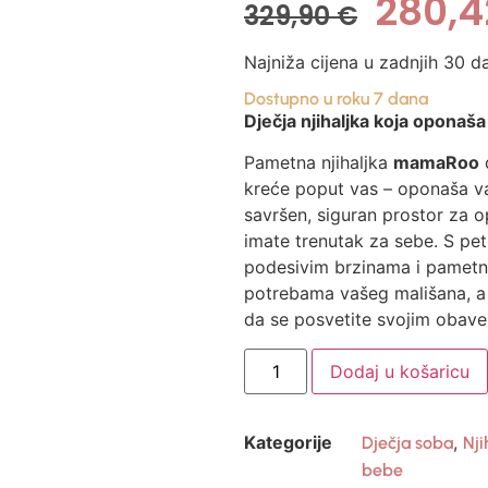
280,
329,90
€
Najniža cijena u zadnjih 30 d
Dostupno u roku 7 dana
Dječja njihaljka koja oponaš
Pametna njihaljka
mamaRoo
d
kreće poput vas – oponaša va
savršen, siguran prostor za o
imate trenutak za sebe. S pet 
podesivim brzinama i pametn
potrebama vašeg mališana, 
da se posvetite svojim obav
Dodaj u košaricu
Kategorije
,
Dječja soba
Nji
bebe