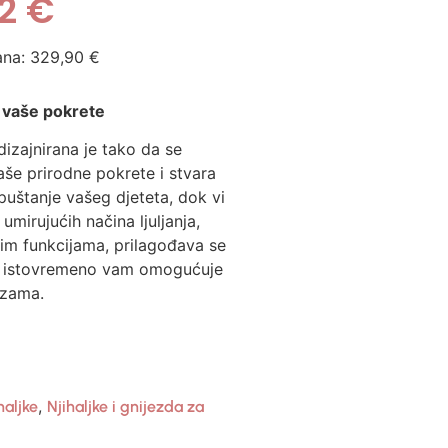
42
€
ana:
329,90
€
a vaše pokrete
izajnirana je tako da se
še prirodne pokrete i stvara
puštanje vašeg djeteta, dok vi
umirujućih načina ljuljanja,
im funkcijama, prilagođava se
a istovremeno vam omogućuje
ezama.
,
haljke
Njihaljke i gnijezda za