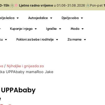
-15h
Ljetno radno vrijeme
u 01.06-31.08.2026
Pon-pet
10
ečja kolica
Autosjedalice
Dječja soba
Kupanje i njega
Igračke
Moda
cu
Pokloni za bebe i roditelje
Za mame
/
ba
Njihaljke i gnijezda za
haljka UPPAbaby mamaRoo Jake
ka UPPAbaby
e