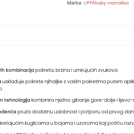
Marka:
UPPAbaby mamaRoo
vih kombinacija
pokreta, brzina i umirujućih zvukova
a
usklađuje pokrete njihaljke s vašim pokretima putem apl
o
n tehnologija
kombinira nježno gibanje gore-dolje i lijevo
rođenče
pruža dodatnu udobnost i potporu od prvog da
kretajućim kuglicama u bojama i uzorcima koji potiču razv