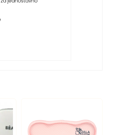
e za jednostavno
e