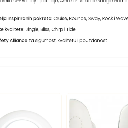
preko UPPAbaby aplikacije, Amazon Alexa ili Google Hom
elja inspiriranih pokreta:
Cruise, Bounce, Sway, Rock i Wav
e kvalitete: Jingle, Bliss, Chirp i Tide
ety Alliance
za sigurnost, kvalitetu i pouzdanost