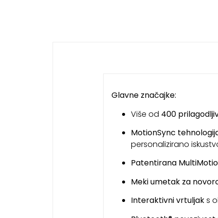
Glavne značajke:
Više od
400 prilagodlji
MotionSync tehnologij
personalizirano iskustv
Patentirana MultiMotio
Meki umetak za novo
Interaktivni vrtuljak
s o