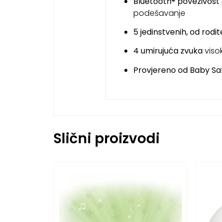
Bluetooth® povezivost
podešavanje
5 jedinstvenih, od rodit
4 umirujuća zvuka
visok
Provjereno od Baby Saf
Slični proizvodi