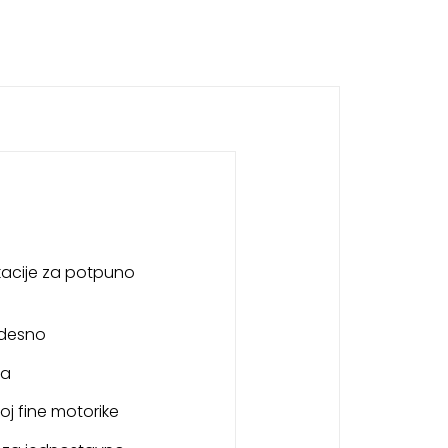
ikacije za potpuno
-desno
na
oj fine motorike