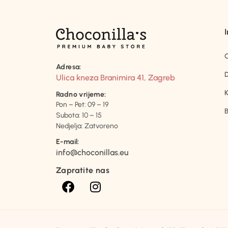
Adresa:
D
Ulica kneza Branimira 41, Zagreb
K
Radno vrijeme:
Pon – Pet: 09 – 19
B
Subota: 10 – 15
Nedjelja: Zatvoreno
E-mail:
info@choconillas.eu
Zapratite nas