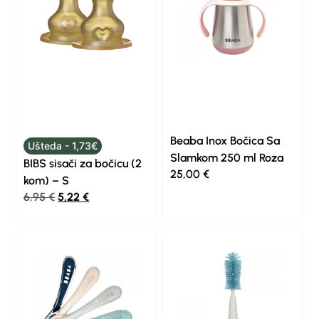
Beaba Inox Bočica Sa
Ušteda - 1,73€
Slamkom 250 ml Roza
BIBS sisači za bočicu (2
25,00
€
kom) – S
6,95
€
5,22
€