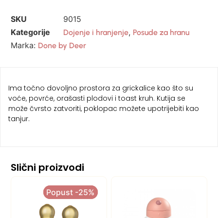
SKU
9015
Kategorije
,
Dojenje i hranjenje
Posude za hranu
Marka:
Done by Deer
Ima točno dovoljno prostora za grickalice kao što su
voće, povrće, orašasti plodovi i toast kruh. Kutija se
može čvrsto zatvoriti, poklopac možete upotrijebiti kao
tanjur.
Slični proizvodi
Popust -25%
Popust -25%