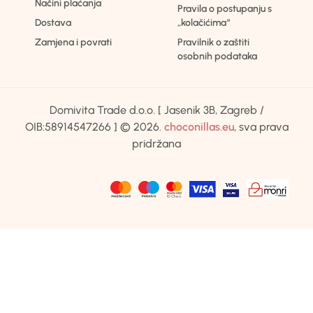
Načini plaćanja
Pravila o postupanju s
Dostava
„kolačićima“
Zamjena i povrati
Pravilnik o zaštiti
osobnih podataka
Domivita Trade d.o.o. [ Jasenik 3B, Zagreb /
OIB:58914547266 ] © 2026.
choconillas.eu
, sva prava
pridržana