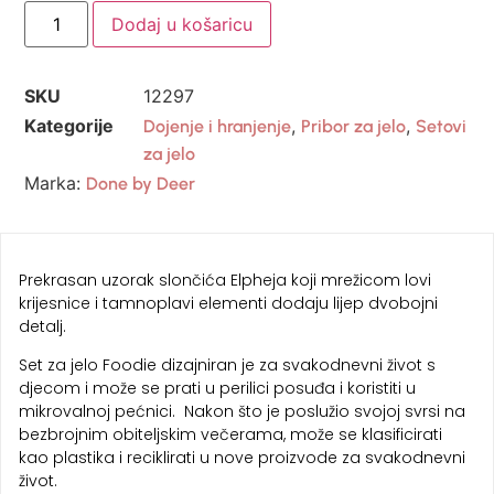
Dodaj u košaricu
SKU
12297
Kategorije
,
,
Dojenje i hranjenje
Pribor za jelo
Setovi
za jelo
Marka:
Done by Deer
Prekrasan uzorak slončića Elpheja koji mrežicom lovi
krijesnice i tamnoplavi elementi dodaju lijep dvobojni
detalj.
Set za jelo Foodie dizajniran je za svakodnevni život s
djecom i može se prati u perilici posuđa i koristiti u
mikrovalnoj pećnici. Nakon što je poslužio svojoj svrsi na
bezbrojnim obiteljskim večerama, može se klasificirati
kao plastika i reciklirati u nove proizvode za svakodnevni
život.