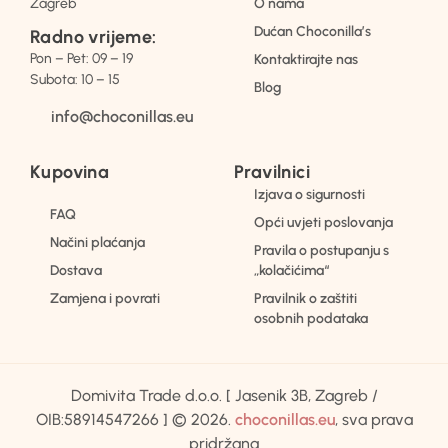
Zagreb
O nama
Dućan Choconilla’s
Radno vrijeme:
Pon – Pet: 09 – 19
Kontaktirajte nas
Subota: 10 – 15
Blog
info@choconillas.eu
Kupovina
Pravilnici
Izjava o sigurnosti
FAQ
Opći uvjeti poslovanja
Načini plaćanja
Pravila o postupanju s
Dostava
„kolačićima“
Zamjena i povrati
Pravilnik o zaštiti
osobnih podataka
Domivita Trade d.o.o. [ Jasenik 3B, Zagreb /
OIB:58914547266 ] © 2026.
choconillas.eu
, sva prava
pridržana