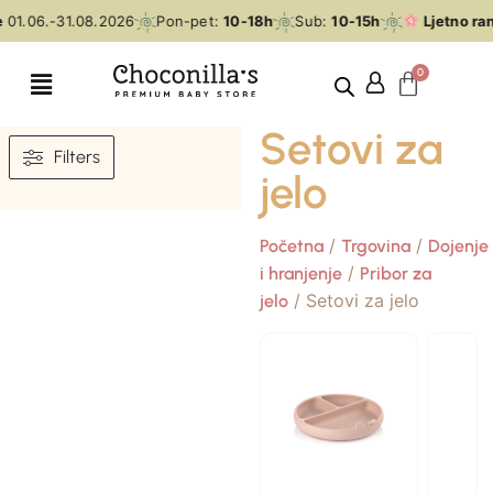
1.06.-31.08.2026
Pon-pet:
10-18h
Sub:
10-15h
Ljetno rano
Setovi za
Filters
jelo
/
/
Početna
Trgovina
Dojenje
/
i hranjenje
Pribor za
/ Setovi za jelo
jelo