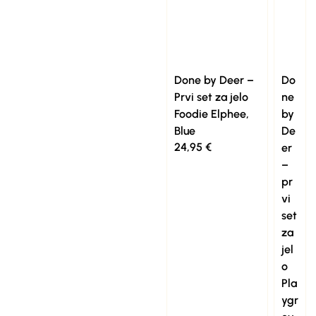
Done by Deer –
Do
Prvi set za jelo
ne
Foodie Elphee,
by
Blue
De
24,95
€
er
–
pr
vi
set
za
jel
o
Pla
ygr