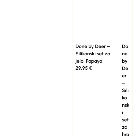
Done by Deer –
Do
Silikonski set za
ne
jelo, Papaya
by
29,95
€
De
er
–
Sili
ko
nsk
i
set
za
hra