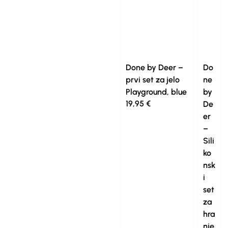
Done by Deer –
Do
prvi set za jelo
ne
Playground, blue
by
19,95
€
De
er
–
Sili
ko
nsk
i
set
za
hra
nje