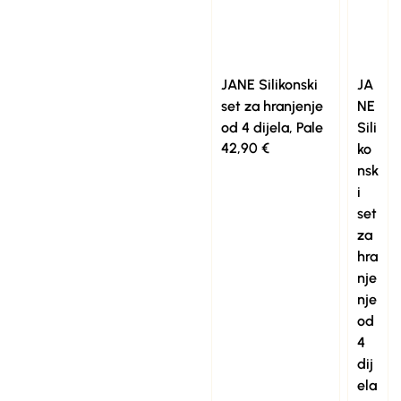
JANE Silikonski
JA
set za hranjenje
NE
od 4 dijela, Pale
Sili
42,90
€
ko
nsk
i
set
za
hra
nje
nje
od
4
dij
ela