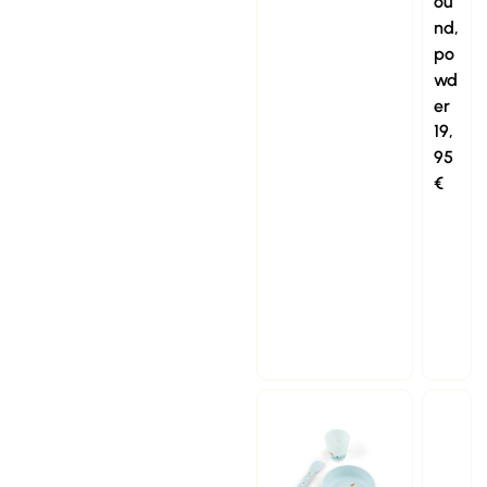
ou
nd,
po
wd
er
19,
95
€