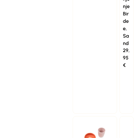
nje
Bir
de
e,
Sa
nd
29,
95
€