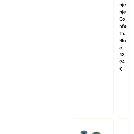
nje
nje
Co
nfe
tti,
Blu
e
43,
94
€