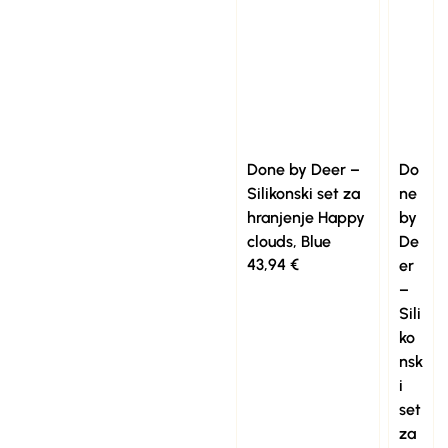
Done by Deer –
Do
Silikonski set za
ne
hranjenje Happy
by
clouds, Blue
De
43,94
€
er
–
Sili
ko
nsk
i
set
za