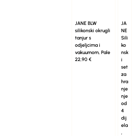
JANE BLW
JA
silikonski okrugli
NE
tanjur s
Sili
odjeljcima i
ko
vakuumom, Pale
nsk
22,90
€
i
set
za
hra
nje
nje
od
4
dij
ela
,