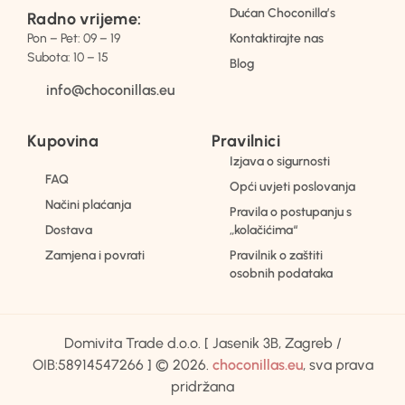
Dućan Choconilla’s
Radno vrijeme:
Pon – Pet: 09 – 19
Kontaktirajte nas
Subota: 10 – 15
Blog
info@choconillas.eu
Kupovina
Pravilnici
Izjava o sigurnosti
FAQ
Opći uvjeti poslovanja
Načini plaćanja
Pravila o postupanju s
Dostava
„kolačićima“
Zamjena i povrati
Pravilnik o zaštiti
osobnih podataka
Domivita Trade d.o.o. [ Jasenik 3B, Zagreb /
OIB:58914547266 ] © 2026.
choconillas.eu
, sva prava
pridržana