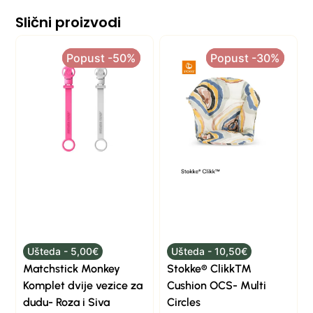
Slični proizvodi
Popust -50%
Popust -50%
Popust -30%
Popust -30%
Ušteda - 5,00€
Ušteda - 10,50€
Matchstick Monkey
Stokke® Clikk™
Komplet dvije vezice za
Cushion OCS- Multi
dudu- Roza i Siva
Circles