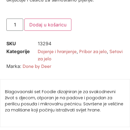
Dodaj u košaricu
SKU
13294
Kategorije
,
,
Dojenje i hranjenje
Pribor za jelo
Setovi
za jelo
Marka:
Done by Deer
Blagovaonski set Foodie dizajniran je za svakodnevni
život s djecom, otporan je na padove i pogodan za
perilicu posuđa i mikrovalnu pećnicu. Savršene je veličine
za mališane koji počinju istraživati ​​svijet hrane.