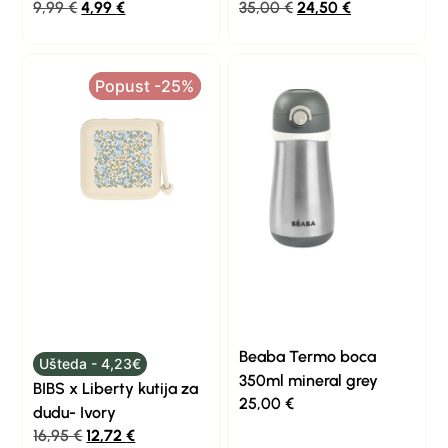
9,99
€
4,99
€
35,00
€
24,50
€
Popust -25%
Popust -25%
Beaba Termo boca
Ušteda - 4,23€
350ml mineral grey
BIBS x Liberty kutija za
25,00
€
dudu- Ivory
16,95
€
12,72
€