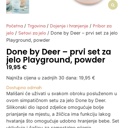
/
/
/
Početna
Trgovina
Dojenje i hranjenje
Pribor za
/
/ Done by Deer – prvi set za jelo
jelo
Setovi za jelo
Playground, powder
Done by Deer – prvi set za
jelo Playground, powder
19,95
€
Najniža cijena u zadnjih 30 dana:
19,95
€
Dostupno odmah
Mališani će uživati ​​u svakom obroku posluženom u
ovom simpatičnom setu za jelo Done by Deer.
Silikonski dio ispod zdjelice omogućuje bolje
prianjanje na mjestu, a žličica ima funkciju lakog
hvatanja što omogućuje udobno hranjenje bebe. Set
uključuje i čašicu za samostalno pijenje.