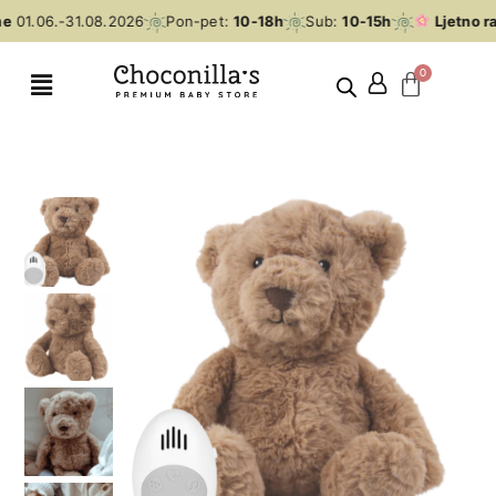
e
01.06.-31.08.2026
Pon-pet:
10-18h
Sub:
10-15h
Ljetno r