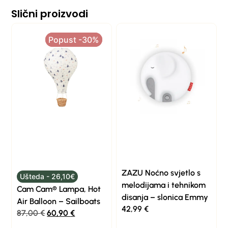
Slični proizvodi
Popust -30%
Popust -30%
ZAZU Noćno svjetlo s
Ušteda - 26,10€
melodijama i tehnikom
Cam Cam® Lampa, Hot
disanja – slonica Emmy
Air Balloon – Sailboats
42,99
€
87,00
€
60,90
€