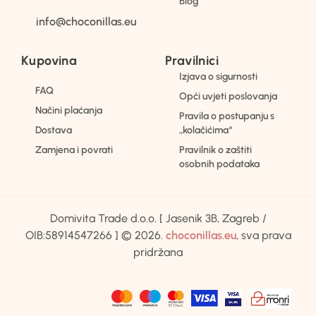
Blog
info@choconillas.eu
Kupovina
Pravilnici
Izjava o sigurnosti
FAQ
Opći uvjeti poslovanja
Načini plaćanja
Pravila o postupanju s
Dostava
„kolačićima“
Zamjena i povrati
Pravilnik o zaštiti
osobnih podataka
Domivita Trade d.o.o. [ Jasenik 3B, Zagreb /
OIB:58914547266 ] © 2026.
choconillas.eu
, sva prava
pridržana