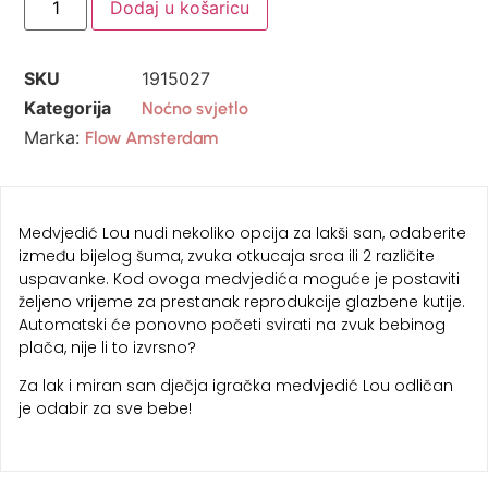
Dodaj u košaricu
SKU
1915027
Kategorija
Noćno svjetlo
Marka:
Flow Amsterdam
Medvjedić Lou nudi nekoliko opcija za lakši san, odaberite
između bijelog šuma, zvuka otkucaja srca ili 2 različite
uspavanke. Kod ovoga medvjedića moguće je postaviti
željeno vrijeme za prestanak reprodukcije glazbene kutije.
Automatski će ponovno početi svirati na zvuk bebinog
plača, nije li to izvrsno?
Za lak i miran san dječja igračka medvjedić Lou odličan
je odabir za sve bebe!