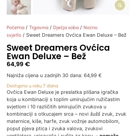
/
/
/
Početna
Trgovina
Dječja soba
Noćno
/ Sweet Dreamers Ovćica Ewan Deluxe – Bež
svjetlo
Sweet Dreamers Ovćica
Ewan Deluxe – Bež
64,99
€
Najniža cijena u zadnjih 30 dana:
64,99
€
Dostupno u roku 7 dana
Ovčica Ewan Deluxe je preslatka plišana igračka
koja u kombinaciji s toplim umirujućim ružičastim
svjetlom i 10 različitih smirujućih zvukova u
kombinaciji s otkucajem srca – novi
šušš
zvuk, zvuk
maternice, kiše, harfe, zvuk vožnje automobilom,
poput pjeva ptica i zvuka valova, zvukovi
ventilatora, usisavača i sušila za kosu. –
pomaže