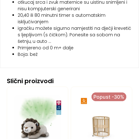
otkucaj srca i zvuk maternice su uistinu snimljeni i
nisu kompjuterski generirani
20,40 ili 80 minutni timer s automatskim
isključivanjem
igračku možete sigurno namjestiti na dječji krevetić
s ljepljivom (s čičkom). Ponesite sa sobom na
šetnju, u auto …
Primjereno od 0 m+ dalje
Boja: bež
Slični proizvodi
Popust -30%
Popust -30%