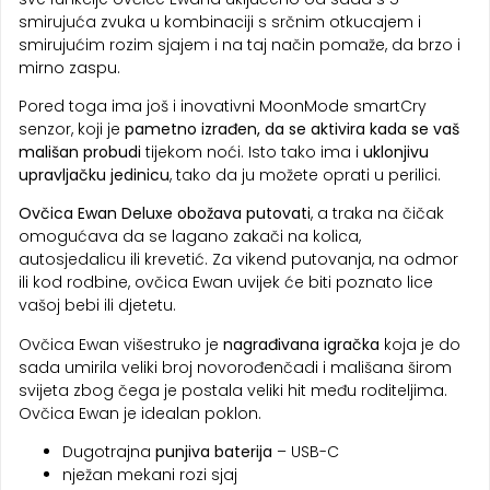
smirujuća zvuka u kombinaciji s srčnim otkucajem i
smirujućim rozim sjajem i na taj način pomaže, da brzo i
mirno zaspu.
Pored toga ima još i inovativni MoonMode smartCry
senzor, koji je
pametno izrađen, da se aktivira kada se vaš
mališan probudi
tijekom noći. Isto tako ima i
uklonjivu
upravljačku jedinicu
, tako da ju možete oprati u perilici.
Ovčica Ewan Deluxe obožava putovati
, a traka na čičak
omogućava da se lagano zakači na kolica,
autosjedalicu ili krevetić. Za vikend putovanja, na odmor
ili kod rodbine, ovčica Ewan uvijek će biti poznato lice
vašoj bebi ili djetetu.
Ovčica Ewan višestruko je
nagrađivana igračka
koja je do
sada umirila veliki broj novorođenčadi i mališana širom
svijeta zbog čega je postala veliki hit među roditeljima.
Ovčica Ewan je idealan poklon.
Dugotrajna
punjiva baterija
– USB-C
nježan mekani rozi sjaj