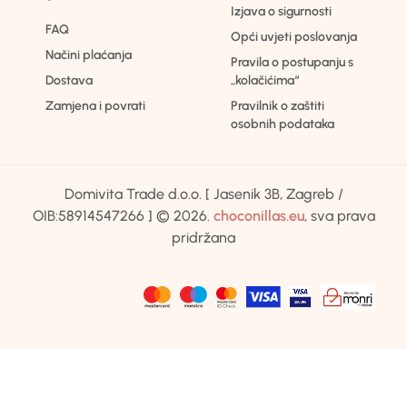
Izjava o sigurnosti
FAQ
Opći uvjeti poslovanja
Načini plaćanja
Pravila o postupanju s
Dostava
„kolačićima“
Zamjena i povrati
Pravilnik o zaštiti
osobnih podataka
Domivita Trade d.o.o. [ Jasenik 3B, Zagreb /
OIB:58914547266 ] © 2026.
choconillas.eu
, sva prava
pridržana