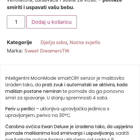
smiriti i uspavati vašu bebu
.
Dodaj u košaricu
Kategorije
,
Dječja soba
Noćno svjetlo
Marka:
Sweet Dreamers™
Inteligentni MoonMode smartCRY senzor je maštovito
izrađen tako, da
prati zvuk i automatski se aktivira, kada
mališan postane nemiran
te pomaže da ga ponovno
smiri za spavanje. U stanju spremnosti 4 sata.
Periv u perilici
– uklonjiva upravljačka jedinica s
upravljanjem, perivo na 30°C.
Čarobna ovčica Ewan Deluxe je izrađena tako, da uspješno
pomaže mališanima kod smirivanja i uspavljivanja
, sadrži
sve funkcije ovčice Ewana uključeno od sada s 5