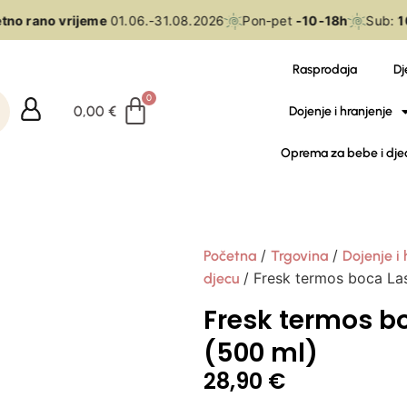
no rano vrijeme
01.06.-31.08.2026
Pon-pet
-10-18h
Sub:
10
Rasprodaja
Dj
0,00
€
Dojenje i hranjenje
Oprema za bebe i dje
/
/
Početna
Trgovina
Dojenje i 
/ Fresk termos boca Las
djecu
Fresk termos b
(500 ml)
28,90
€