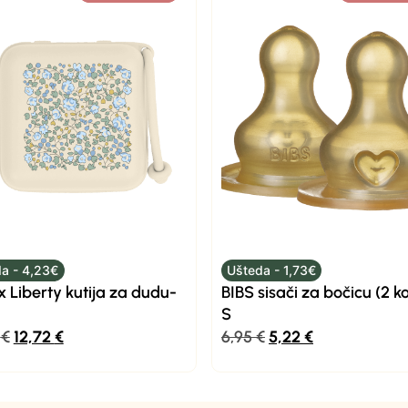
a - 4,23€
Ušteda - 1,73€
x Liberty kutija za dudu-
BIBS sisači za bočicu (2 k
S
5
€
12,72
€
6,95
€
5,22
€