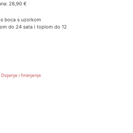
ana:
28,90
€
mos boca s uzorkom
nom do 24 sata i toplom do 12
,
Dojenje i hranjenje