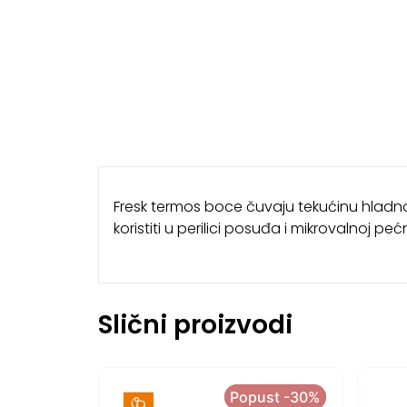
Fresk termos boce čuvaju tekućinu hladnom 
koristiti u perilici posuđa i mikrovalnoj pećn
Slični proizvodi
Popust -30%
Popust -30%