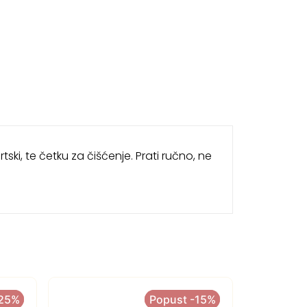
ki, te četku za čišćenje. Prati ručno, ne
-25%
-25%
Popust -15%
Popust -15%