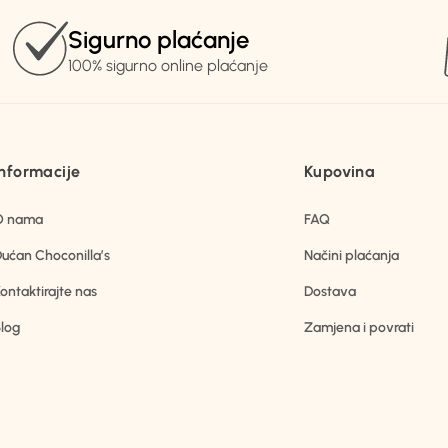
Sigurno plaćanje
100% sigurno online plaćanje
Informacije
Kupovina
O nama
FAQ
ućan Choconilla’s
Načini plaćanja
ontaktirajte nas
Dostava
log
Zamjena i povrati