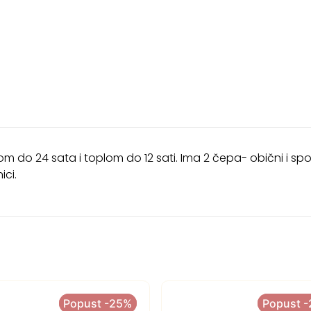
do 24 sata i toplom do 12 sati. Ima 2 čepa- obični i sports
ici.
Popust -25%
Popust -25%
Popust 
Popust 