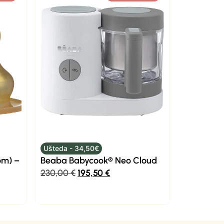
Ušteda - 34,50€
om) –
Beaba Babycook® Neo Cloud
230,00
€
195,50
€