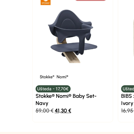
Ušteda - 17,70€
Ušted
Stokke® Nomi® Baby Set-
BIBS 
Navy
Ivory
59,00
€
41,30
€
16,9