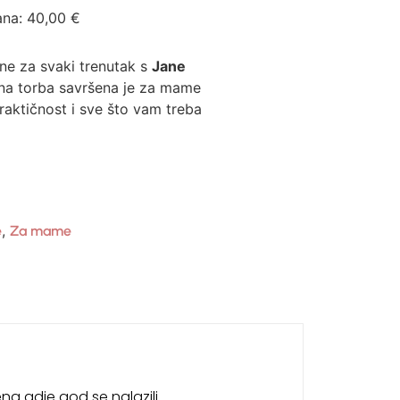
ana:
40,00
€
mne za svaki trenutak s
Jane
na torba savršena je za mame
praktičnost i sve što vam treba
,
e
Za mame
na gdje god se nalazili