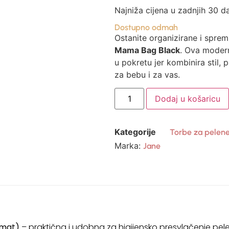
Najniža cijena u zadnjih 30 d
Dostupno odmah
Ostanite organizirane i spre
Mama Bag Black
. Ova moder
u pokretu jer kombinira stil, 
za bebu i za vas.
Dodaj u košaricu
Kategorije
Torbe za pelen
Marka:
Jane
 mat)
– praktična i udobna za higijensko presvlačenje pele