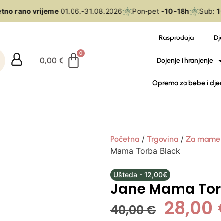
no rano vrijeme
01.06.-31.08.2026
Pon-pet
-10-18h
Sub:
10
Rasprodaja
Dj
0,00
€
Dojenje i hranjenje
Oprema za bebe i dje
/
/
Početna
Trgovina
Za mame
Mama Torba Black
Ušteda - 12,00€
Jane Mama Tor
28,00
40,00
€