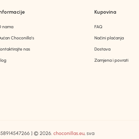
Informacije
Kupovina
O nama
FAQ
ućan Choconilla’s
Načini plaćanja
ontaktirajte nas
Dostava
log
Zamjena i povrati
IB:58914547266 ] © 2026.
choconillas.eu
, sva