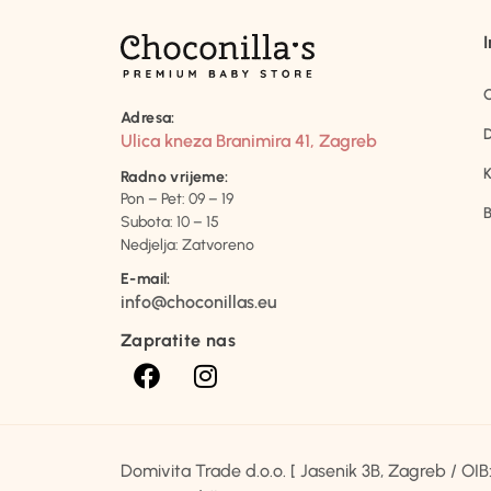
Adresa:
D
Ulica kneza Branimira 41, Zagreb
K
Radno vrijeme:
Pon – Pet: 09 – 19
B
Subota: 10 – 15
Nedjelja: Zatvoreno
E-mail:
info@choconillas.eu
Zapratite nas
Domivita Trade d.o.o. [ Jasenik 3B, Zagreb / O