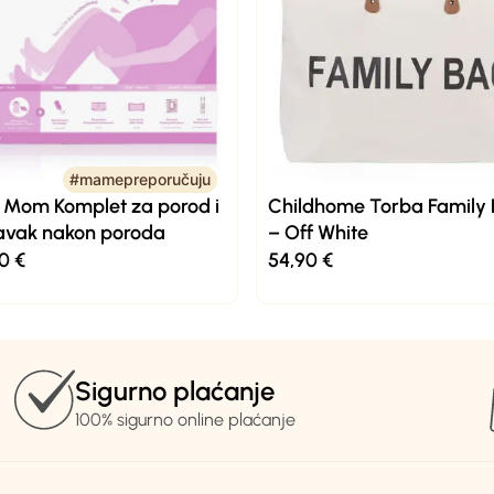
#mamepreporučuju
#mamepreporučuju
 Mom Komplet za porod i
Childhome Torba Family
avak nakon poroda
– Off White
90
€
54,90
€
Sigurno plaćanje
100% sigurno online plaćanje