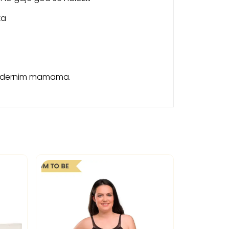
ka
 modernim mamama.