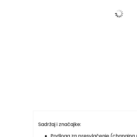
Sadržaj i značajke:
Podloga za presvlačenje (changing