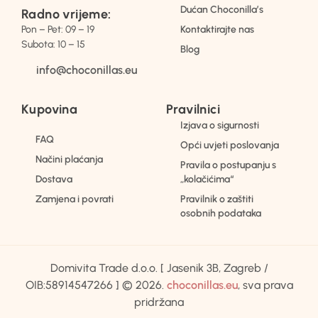
Dućan Choconilla’s
Radno vrijeme:
Pon – Pet: 09 – 19
Kontaktirajte nas
Subota: 10 – 15
Blog
info@choconillas.eu
Kupovina
Pravilnici
Izjava o sigurnosti
FAQ
Opći uvjeti poslovanja
Načini plaćanja
Pravila o postupanju s
Dostava
„kolačićima“
Zamjena i povrati
Pravilnik o zaštiti
osobnih podataka
Domivita Trade d.o.o. [ Jasenik 3B, Zagreb /
OIB:58914547266 ] © 2026.
choconillas.eu
, sva prava
pridržana