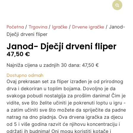
/
/
/
/ Janod-
Početna
Trgovina
Igračke
Drvene igračke
Dječji drveni fliper
Janod- Dječji drveni fliper
47,50
€
Najniža cijena u zadnjih 30 dana:
47,50
€
Dostupno odmah
Ovaj prekrasan set za fliper izrađen je od prirodnog
drva i dekoriran u toplim bojama. Dovoljno je da
svakoga pobudi nostalgija za prošlim danima! Čim je
vidite, sve što želite učiniti je pokrenuti loptu u igru ​​-
a zatim učiniti sve što možete da spriječite da padne
natrag na dno pladnja. Ova drvena igračka za djecu
od 5 i više godina razvit će njihovu koncentraciju i
održati ih budnima! Oni mogu koristiti kotače i