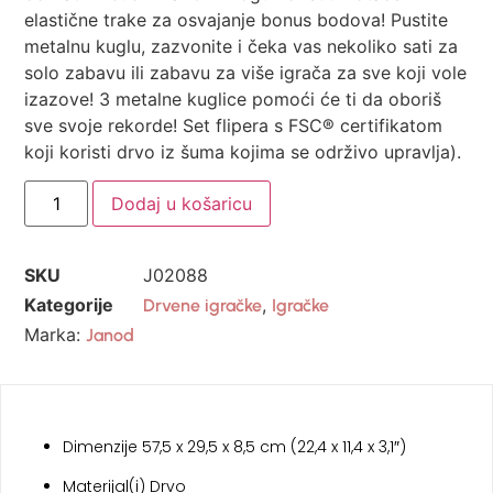
elastične trake za osvajanje bonus bodova! Pustite
metalnu kuglu, zazvonite i čeka vas nekoliko sati za
solo zabavu ili zabavu za više igrača za sve koji vole
izazove! 3 metalne kuglice pomoći će ti da oboriš
sve svoje rekorde! Set flipera s FSC® certifikatom
koji koristi drvo iz šuma kojima se održivo upravlja).
Dodaj u košaricu
SKU
J02088
Kategorije
,
Drvene igračke
Igračke
Marka:
Janod
Dimenzije 57,5 ​​x 29,5 x 8,5 cm (22,4 x 11,4 x 3,1″)
Materijal(i) Drvo