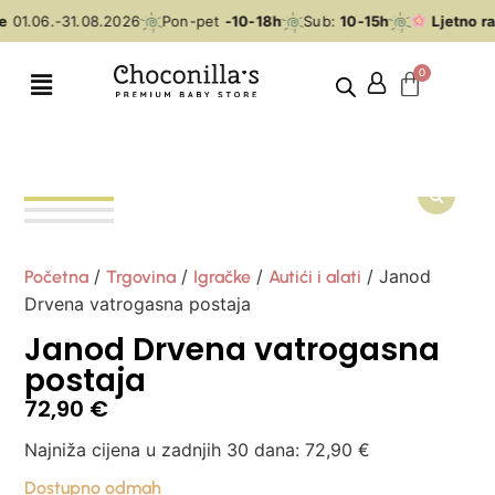
e
01.06.-31.08.2026
Pon-pet
-10-18h
Sub:
10-15h
Ljetno ra
/
/
/
/ Janod
Početna
Trgovina
Igračke
Autići i alati
Drvena vatrogasna postaja
Janod Drvena vatrogasna
postaja
72,90
€
Najniža cijena u zadnjih 30 dana:
72,90
€
Dostupno odmah