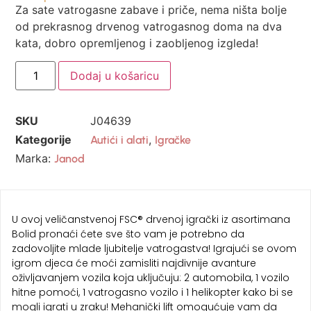
Za sate vatrogasne zabave i priče, nema ništa bolje
od prekrasnog drvenog vatrogasnog doma na dva
kata, dobro opremljenog i zaobljenog izgleda!
Dodaj u košaricu
SKU
J04639
Kategorije
,
Autići i alati
Igračke
Marka:
Janod
U ovoj veličanstvenoj FSC® drvenoj igrački iz asortimana
Bolid pronaći ćete sve što vam je potrebno da
zadovoljite mlade ljubitelje vatrogastva! Igrajući se ovom
igrom djeca će moći zamisliti najdivnije avanture
oživljavanjem vozila koja uključuju: 2 automobila, 1 vozilo
hitne pomoći, 1 vatrogasno vozilo i 1 helikopter kako bi se
mogli igrati u zraku! Mehanički lift omogućuje vam da