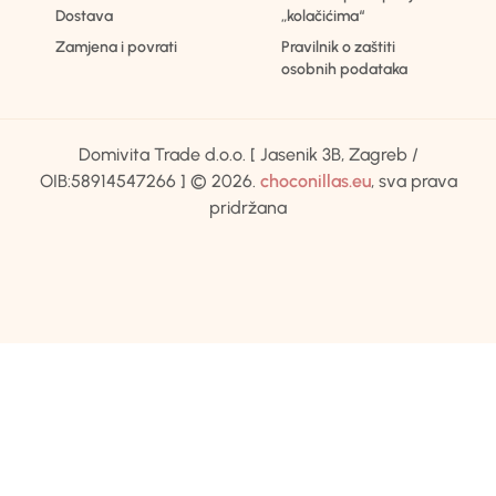
Dostava
„kolačićima“
Zamjena i povrati
Pravilnik o zaštiti
osobnih podataka
Domivita Trade d.o.o. [ Jasenik 3B, Zagreb /
OIB:58914547266 ] © 2026.
choconillas.eu
, sva prava
pridržana