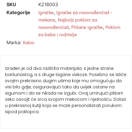
SKU
K218003
Kategorije
,
Igračke
Igračke za novorođenčad -
,
mekane
Najbolji pokloni za
,
,
novorođenčad
Plišane igračke
Pokloni
za bebe i roditelje
Marka:
Kaloo
Izrađen je od dva različita materijala: s jedne strane
baršunastog, a s druge lagane viskoze. Posebno se ističe
svojim prekrasno dugim ušima koje mu omogućuju da
visi bilo gdje, osiguravajući tako da uvijek ostane na
sigurnom i da se nikada ne izgubi. Ovaj umirujući plišani
zeko osvojit će srca svojom mekoćom i nježnošću. Dolazi
u prekrasnoj kutiji koja se može personalizirati porukom
ispod poklopca.