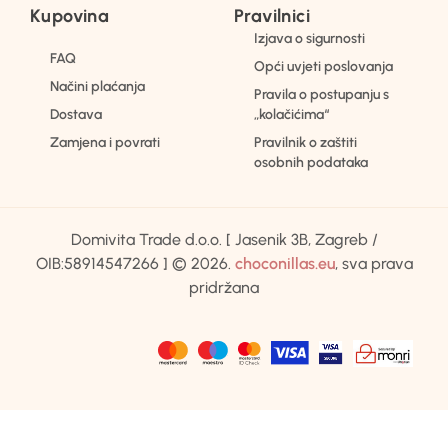
Kupovina
Pravilnici
Izjava o sigurnosti
FAQ
Opći uvjeti poslovanja
Načini plaćanja
Pravila o postupanju s
Dostava
„kolačićima“
Zamjena i povrati
Pravilnik o zaštiti
osobnih podataka
Domivita Trade d.o.o. [ Jasenik 3B, Zagreb /
OIB:58914547266 ] © 2026.
choconillas.eu
, sva prava
pridržana