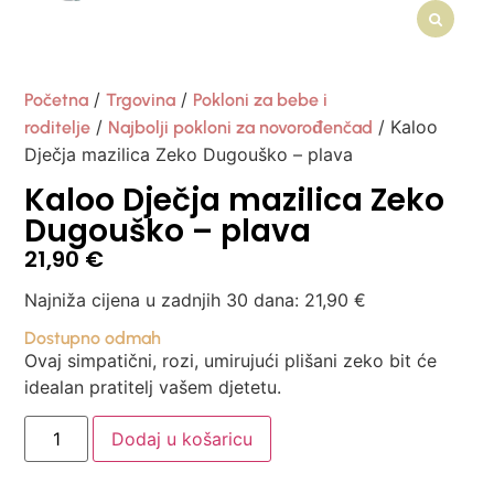
/
/
Početna
Trgovina
Pokloni za bebe i
/
/ Kaloo
roditelje
Najbolji pokloni za novorođenčad
Dječja mazilica Zeko Dugouško – plava
Kaloo Dječja mazilica Zeko
Dugouško – plava
21,90
€
Najniža cijena u zadnjih 30 dana:
21,90
€
Dostupno odmah
Ovaj simpatični, rozi, umirujući plišani zeko bit će
idealan pratitelj vašem djetetu.
Dodaj u košaricu