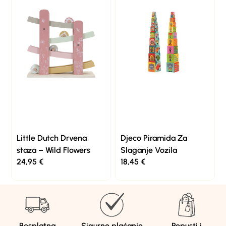
Little Dutch Drvena
Djeco Piramida Za
staza – Wild Flowers
Slaganje Vozila
24,95
€
18,45
€
Besplatna
Sigurno plaćanje
Popusti i