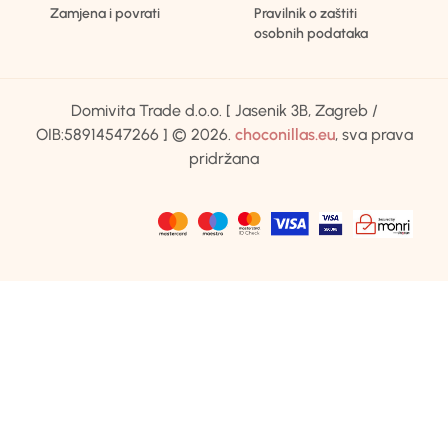
Zamjena i povrati
Pravilnik o zaštiti
osobnih podataka
Domivita Trade d.o.o. [ Jasenik 3B, Zagreb /
OIB:58914547266 ] © 2026.
choconillas.eu
, sva prava
pridržana