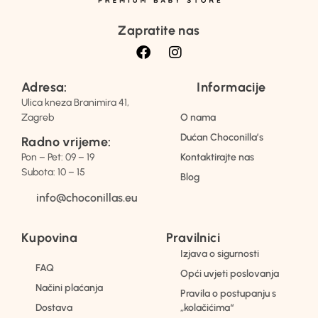
Zapratite nas
Adresa:
Informacije
Ulica kneza Branimira 41,
Zagreb
O nama
Dućan Choconilla’s
Radno vrijeme:
Pon – Pet: 09 – 19
Kontaktirajte nas
Subota: 10 – 15
Blog
info@choconillas.eu
Kupovina
Pravilnici
Izjava o sigurnosti
FAQ
Opći uvjeti poslovanja
Načini plaćanja
Pravila o postupanju s
Dostava
„kolačićima“