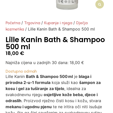
/
/
/
Početna
Trgovina
Kupanje i njega
Dječja
/ Lille Kanin Bath & Shampoo 500 ml
kozmetika
Lille Kanin Bath & Shampoo
500 ml
18,00
€
Najniža cijena u zadnjih 30 dana:
18,00
€
Dostupno odmah
Lille Kanin
Bath & Shampoo 500 ml
je
blaga i
prirodna 2‑u‑1 formula
koja služi kao
šampon za
kosu i gel za tuširanje za tijelo
, idealna za
svakodnevnu njegu
osjetljive kože beba, djece i
odraslih
. Proizvod nježno čisti kosu i kožu, stvara
mekanu i ugodnu pjenu
te ne iritira oči niti isušuje
kožu, što ga čini savršenim za svakodnevnu rutinu