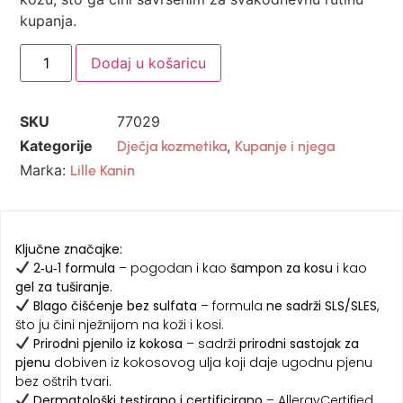
kupanja.
Dodaj u košaricu
SKU
77029
Kategorije
,
Dječja kozmetika
Kupanje i njega
Marka:
Lille Kanin
Ključne značajke:
2‑u‑1 formula
– pogodan i kao
šampon za kosu
i kao
gel za tuširanje
.
Blago čišćenje bez sulfata
– formula
ne sadrži SLS/SLES
,
što ju čini nježnijom na koži i kosi.
Prirodni pjenilo iz kokosa
– sadrži
prirodni sastojak za
pjenu
dobiven iz kokosovog ulja koji daje ugodnu pjenu
bez oštrih tvari.
Dermatološki testirano i certificirano
– AllergyCertified