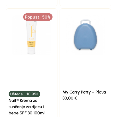
Popust -50%
Popust -50%
My Carry Potty – Plava
Ušteda - 10,95€
30,00
€
Naïf® Krema za
sunčanje za djecu i
bebe SPF 30 100ml