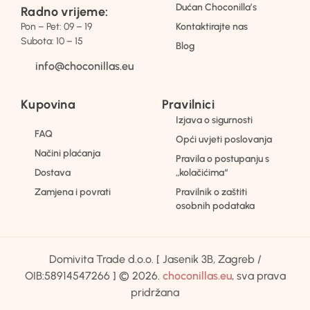
Dućan Choconilla’s
Radno vrijeme:
Pon – Pet: 09 – 19
Kontaktirajte nas
Subota: 10 – 15
Blog
info@choconillas.eu
Kupovina
Pravilnici
Izjava o sigurnosti
FAQ
Opći uvjeti poslovanja
Načini plaćanja
Pravila o postupanju s
Dostava
„kolačićima“
Zamjena i povrati
Pravilnik o zaštiti
osobnih podataka
Domivita Trade d.o.o. [ Jasenik 3B, Zagreb /
OIB:58914547266 ] © 2026.
choconillas.eu
, sva prava
pridržana