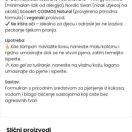
(minimalan rizik od alergija), Nordic Swan (nizak utjecaj na
okoliš),
Ecocert COSMOS Natural
(provjerena prirodna
formula) i
veganski
proizvod.
Ne iritira oči
– idealno za djecu i odrasle jer ne izaziva
peckanje tijekom pranja.
Upotreba:
Kao šampon
: navlažite kosu, nanesite malu količinu i
nježno umasirajte dok se ne stvori pjena; zatim temeljito
isperite.
Kao gel za tuširanje
: nanesite na vlažnu kožu, lagano
umasirajte do pjene i isperite.
Sastav:
Formuliran s prirodnim sredstvom za pjenjenje iz kokosa,
vodom i blago čišćenje sastojcima koji čiste bez
agresivnih tvari
Slični proizvodi