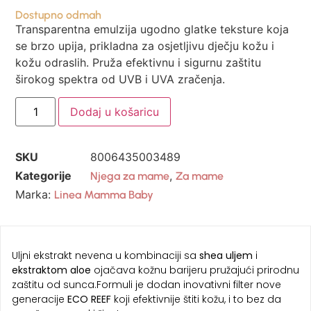
Dostupno odmah
Transparentna emulzija ugodno glatke teksture koja
se brzo upija, prikladna za osjetljivu dječju kožu i
kožu odraslih. Pruža efektivnu i sigurnu zaštitu
širokog spektra od UVB i UVA zračenja.
Dodaj u košaricu
SKU
8006435003489
Kategorije
,
Njega za mame
Za mame
Marka:
Linea Mamma Baby
Uljni ekstrakt nevena u kombinaciji sa
shea uljem
i
ekstraktom aloe
ojačava kožnu barijeru pružajući prirodnu
zaštitu od sunca.Formuli je dodan inovativni filter nove
generacije
ECO REEF
koji efektivnije štiti kožu, i to bez da