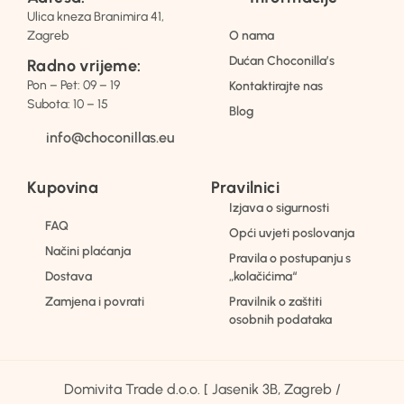
Ulica kneza Branimira 41,
Zagreb
O nama
Dućan Choconilla’s
Radno vrijeme:
Pon – Pet: 09 – 19
Kontaktirajte nas
Subota: 10 – 15
Blog
info@choconillas.eu
Kupovina
Pravilnici
Izjava o sigurnosti
FAQ
Opći uvjeti poslovanja
Načini plaćanja
Pravila o postupanju s
Dostava
„kolačićima“
Zamjena i povrati
Pravilnik o zaštiti
osobnih podataka
Domivita Trade d.o.o. [ Jasenik 3B, Zagreb /