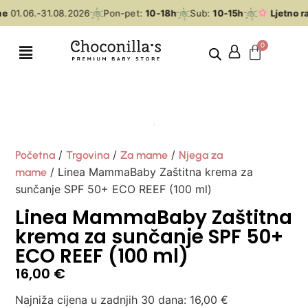
me
01.06.-31.08.2026
Pon-pet:
10-18h
Sub:
10-15h
Ljetno r
/
/
/
Početna
Trgovina
Za mame
Njega za
/ Linea MammaBaby Zaštitna krema za
mame
sunčanje SPF 50+ ECO REEF (100 ml)
Linea MammaBaby Zaštitna
krema za sunčanje SPF 50+
ECO REEF (100 ml)
16,00
€
Najniža cijena u zadnjih 30 dana:
16,00
€