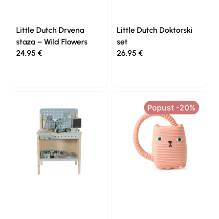
Little Dutch Drvena
Little Dutch Doktorski
staza – Wild Flowers
set
24,95
€
26,95
€
Popust -20%
Popust -20%