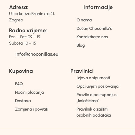
Adresa:
Informacije
Ulica kneza Branimira 41,
Zagreb
O nama
Dućan Choconilla’s
Radno vrijeme:
Pon – Pet: 09 – 19
Kontaktirajte nas
Subota: 10 – 15
Blog
info@choconillas.eu
Kupovina
Pravilnici
Izjava o sigurnosti
FAQ
Opći uvjeti poslovanja
Načini plaćanja
Pravila o postupanju s
Dostava
„kolačićima“
Zamjena i povrati
Pravilnik o zaštiti
osobnih podataka