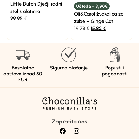
Little Dutch Dječji radni
Ušteda - 3,96€
stol s alatima
Oli&Carol žvakalica za
99,95
€
zube – Ginge Cat
19,78
€
15,82
€
Besplatna
Sigurno plaćanje
Popusti i
dostava iznad 50
pogodnosti
EUR
Zapratite nas