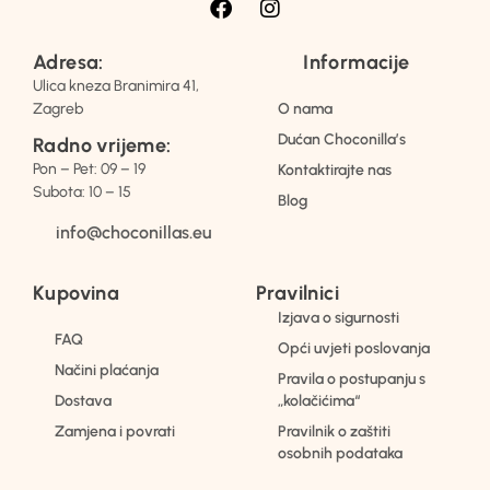
Adresa:
Informacije
Ulica kneza Branimira 41,
Zagreb
O nama
Dućan Choconilla’s
Radno vrijeme:
Pon – Pet: 09 – 19
Kontaktirajte nas
Subota: 10 – 15
Blog
info@choconillas.eu
Kupovina
Pravilnici
Izjava o sigurnosti
FAQ
Opći uvjeti poslovanja
Načini plaćanja
Pravila o postupanju s
Dostava
„kolačićima“
Zamjena i povrati
Pravilnik o zaštiti
osobnih podataka