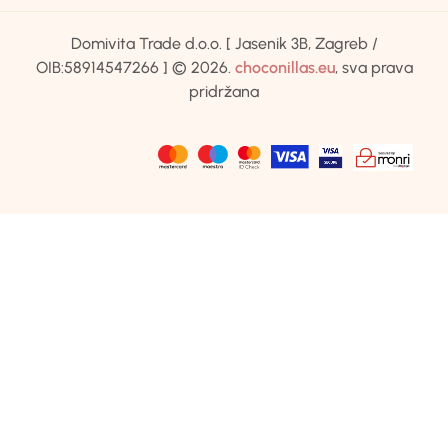
Domivita Trade d.o.o. [ Jasenik 3B, Zagreb /
OIB:58914547266 ] © 2026.
choconillas.eu
, sva prava
pridržana