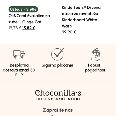
Kinderfeets® Drvena
Ušteda - 3,96€
daska za ravnotežu
Oli&Carol žvakalica za
Kinderboard White
zube – Ginge Cat
Wash
19,78
€
15,82
€
99,90
€
Besplatna
Sigurno plaćanje
Popusti i
dostava iznad 50
pogodnosti
EUR
Zapratite nas