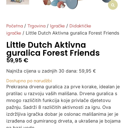
/
/
/
Početna
Trgovina
Igračke
Didaktičke
/ Little Dutch Aktivna guralica Forest Friends
igračke
Little Dutch Aktivna
guralica Forest Friends
59,95
€
Najniža cijena u zadnjih 30 dana:
59,95
€
Dostupno po narudžbi
Prekrasna drvena guralica za prve korake, idealan je
pratilac u razvoju vaših mališana. Drvena guralica s
mnogo različitih funkcija koje privlače djetetovu
pažnju. Sadrži 8 različitih aktivnosti za igru. Ova
izdržljiva igračka dobar je oslonac mališanima jer je
izrađena od gumiranog drveta, a ukrašena je bojama
na bazi vode.