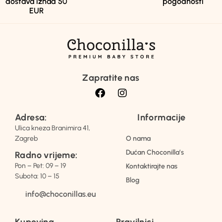
dostava iznad 50
pogodnosti
EUR
Zapratite nas
Adresa:
Informacije
Ulica kneza Branimira 41,
Zagreb
O nama
Dućan Choconilla’s
Radno vrijeme:
Pon – Pet: 09 – 19
Kontaktirajte nas
Subota: 10 – 15
Blog
info@choconillas.eu
Kupovina
Pravilnici