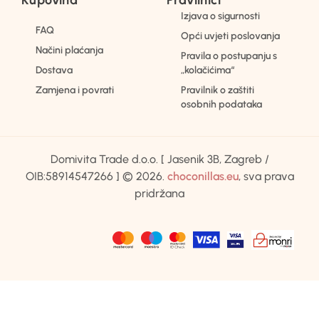
Izjava o sigurnosti
FAQ
Opći uvjeti poslovanja
Načini plaćanja
Pravila o postupanju s
Dostava
„kolačićima“
Zamjena i povrati
Pravilnik o zaštiti
osobnih podataka
Domivita Trade d.o.o. [ Jasenik 3B, Zagreb /
OIB:58914547266 ] © 2026.
choconillas.eu
, sva prava
pridržana