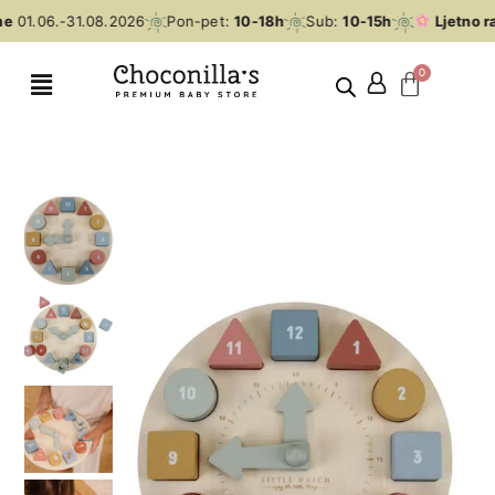
e
01.06.-31.08.2026
Pon-pet:
10-18h
Sub:
10-15h
Ljetno r