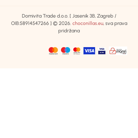
Domivita Trade d.o.o. [ Jasenik 3B, Zagreb /
OIB:58914547266 ] © 2026.
choconillas.eu
, sva prava
pridržana