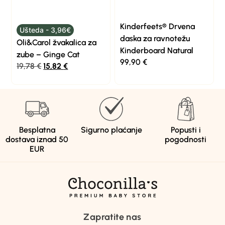
Kinderfeets® Drvena
Ušteda - 3,96€
daska za ravnotežu
Oli&Carol žvakalica za
Kinderboard Natural
zube – Ginge Cat
99,90
€
19,78
€
15,82
€
Besplatna
Sigurno plaćanje
Popusti i
dostava iznad 50
pogodnosti
EUR
Zapratite nas