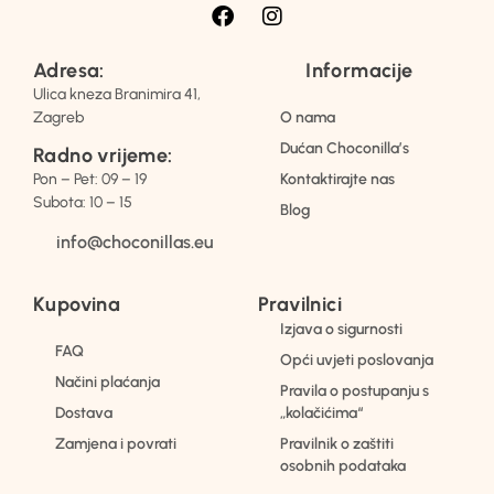
Adresa:
Informacije
Ulica kneza Branimira 41,
Zagreb
O nama
Dućan Choconilla’s
Radno vrijeme:
Pon – Pet: 09 – 19
Kontaktirajte nas
Subota: 10 – 15
Blog
info@choconillas.eu
Kupovina
Pravilnici
Izjava o sigurnosti
FAQ
Opći uvjeti poslovanja
Načini plaćanja
Pravila o postupanju s
Dostava
„kolačićima“
Zamjena i povrati
Pravilnik o zaštiti
osobnih podataka