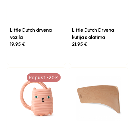
Little Dutch drvena
Little Dutch Drvena
vozila
kutija s alatima
19,95
€
21,95
€
Popust -20%
Popust -20%