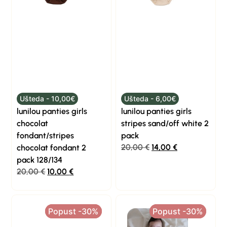
Ušteda - 10,00€
Ušteda - 6,00€
lunilou panties girls
lunilou panties girls
chocolat
stripes sand/off white 2
fondant/stripes
pack
20,00
€
14,00
€
chocolat fondant 2
pack 128/134
20,00
€
10,00
€
Popust -30%
Popust -30%
Popust -30%
Popust -30%