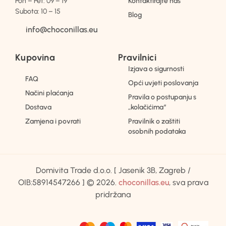
Pon – Pet: 09 – 19
Kontaktirajte nas
Subota: 10 – 15
Blog
info@choconillas.eu
Kupovina
Pravilnici
Izjava o sigurnosti
FAQ
Opći uvjeti poslovanja
Načini plaćanja
Pravila o postupanju s
Dostava
„kolačićima“
Zamjena i povrati
Pravilnik o zaštiti
osobnih podataka
Domivita Trade d.o.o. [ Jasenik 3B, Zagreb /
OIB:58914547266 ] © 2026.
choconillas.eu
, sva prava
pridržana