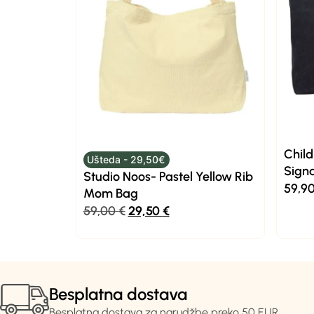
Chil
Ušteda - 29,50€
Sign
Studio Noos- Pastel Yellow Rib
59,9
Mom Bag
59,00
€
29,50
€
Besplatna dostava
Besplatna dostava za narudžbe preko 50 EUR