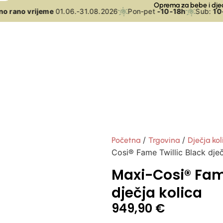
Oprema za bebe i dje
rano vrijeme
01.06.-31.08.2026
Pon-pet
-10-18h
Sub:
10-15
/
/
Početna
Trgovina
Dječja kol
Cosi® Fame Twillic Black dječ
Maxi-Cosi® Fame
dječja kolica
949,90
€