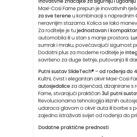
Inovativne značajke za sigurniju i ugodniju
Maxi-Cosi Fame prepun je inovativnih rje
za sve terene
u kombinaciji s naprednim
neravnijim stazama. Kolica se lako manevri
Za roditelje je tu
jednostavan i kompaktan 
automobila ili u stan s manje prostora.
Lu
sumrak i mraku, povećavajući sigurnost pr
Dodatni plus za moderne roditelje je
inte
savršeno za duge šetnje, putovanja ili dan
Putni sustav SlideTech® – od rođenja do 
Kultni, čvrst i elegantan okvir Maxi-Cosi
autosjedalice
za dojenčad, dizajnirane s
Fame, stvarajući praktičan
3u1 putni susta
Revolucionarna tehnologija kliznih autosje
udaraca glavom o okvir auta ili borbe s
zajedno istraživati svijet od rođenja do p
Dodatne praktične prednosti