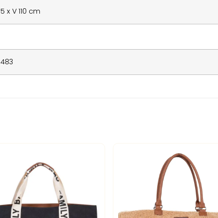
.5 x V 110 cm
8483