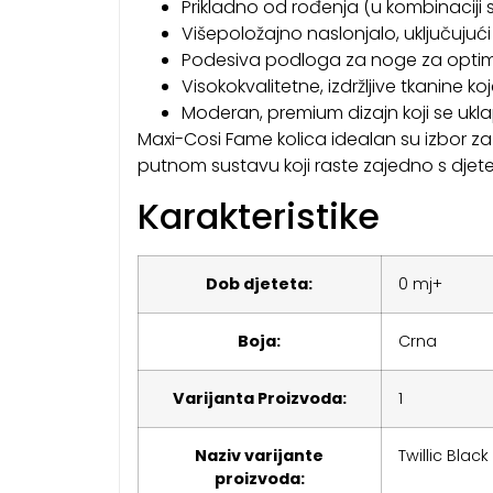
Prikladno od rođenja (u kombinaciji 
Višepoložajno naslonjalo, uključujuć
Podesiva podloga za noge za optim
Visokokvalitetne, izdržljive tkanine ko
Moderan, premium dizajn koji se uklapa 
Maxi-Cosi Fame kolica idealan su izbor za r
putnom sustavu koji raste zajedno s djet
Karakteristike
Dob djeteta:
0 mj+
Boja:
Crna
Varijanta Proizvoda:
1
Naziv varijante
Twillic Black
proizvoda: