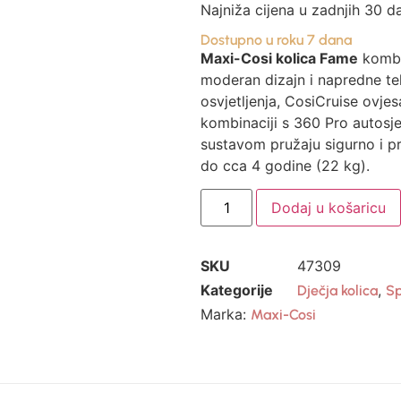
Najniža cijena u zadnjih 30 d
Dostupno u roku 7 dana
Maxi-Cosi kolica Fame
kombi
moderan dizajn i napredne te
osvjetljenja, CosiCruise ovjes
kombinaciji s 360 Pro autosj
sustavom pružaju sigurno i pr
do cca 4 godine (22 kg).
Dodaj u košaricu
SKU
47309
Kategorije
,
Dječja kolica
Sp
Marka:
Maxi-Cosi