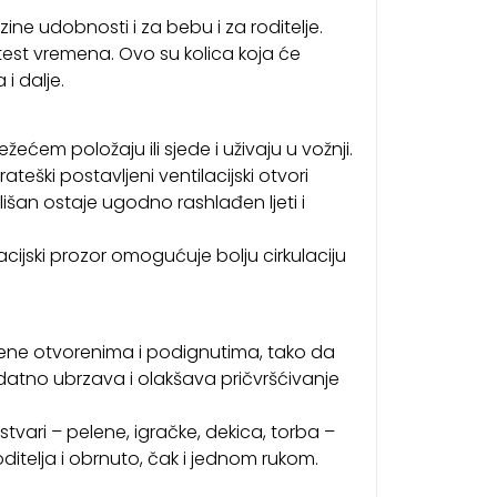
ne udobnosti i za bebu i za roditelje.
 test vremena. Ovo su kolica koja će
i dalje.
ćem položaju ili sjede i uživaju u vožnji.
trateški postavljeni ventilacijski otvori
šan ostaje ugodno rashlađen ljeti i
acijski prozor omogućuje bolju cirkulaciju
mene otvorenima i podignutima, tako da
atno ubrzava i olakšava pričvršćivanje
ari – pelene, igračke, dekica, torba –
ditelja i obrnuto, čak i jednom rukom.