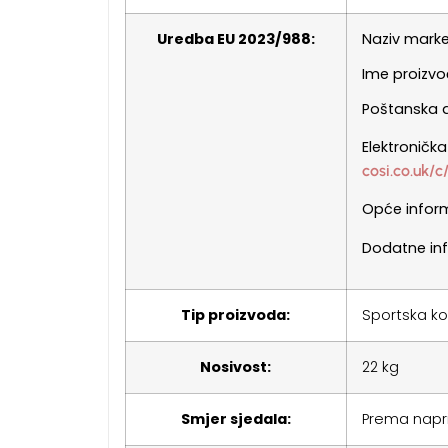
Uredba EU 2023/988:
Naziv marke 
Ime proizvođ
Poštanska 
Elektroničk
cosi.co.uk/c
Opće inform
Dodatne inf
Tip proizvoda:
Sportska ko
Nosivost:
22 kg
Smjer sjedala:
Prema napr