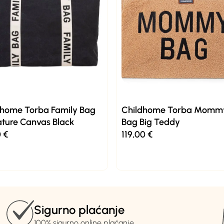
dhome Torba Family Bag
Childhome Torba Momm
ature Canvas Black
Bag Big Teddy
0
€
119,00
€
Sigurno plaćanje
100% sigurno online plaćanje