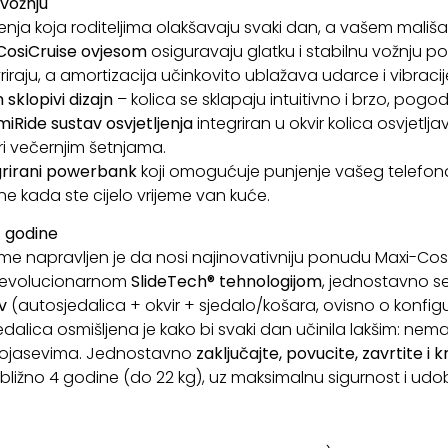
 vožnju
šenja koja roditeljima olakšavaju svaki dan, a vašem mali
CosiCruise ovjesom
osiguravaju glatku i stabilnu vožnju po g
raju, a amortizacija učinkovito ublažava udarce i vibracij
sklopivi dizajn
– kolica se sklapaju intuitivno i brzo, pogo
miRide sustav osvjetljenja
integriran u okvir kolica osvjetlja
i večernjim šetnjama.
grirani powerbank
koji omogućuje punjenje vašeg telefona 
e kada ste cijelo vrijeme van kuće.
4 godine
 Fame napravljen je da nosi najinovativniju ponudu Maxi-Co
 revolucionarnom
SlideTech® tehnologijom
, jednostavno se
v
(autosjedalica + okvir + sjedalo/košara, ovisno o konfigur
dalica osmišljena je kako bi svaki dan učinila lakšim: nema
 pojasevima. Jednostavno
zaključajte, povucite, zavrtite i k
ribližno 4 godine (do 22 kg), uz maksimalnu sigurnost i udo