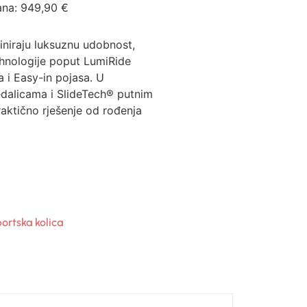
ana:
949,90
€
niraju luksuznu udobnost,
hnologije poput LumiRide
a i Easy-in pojasa. U
edalicama i SlideTech® putnim
aktično rješenje od rođenja
ortska kolica