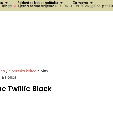
cu
Pokloni za bebe i roditelje
Za mame
h
Ljetno radno vrijeme
u 01.06-31.08.2026
Pon-pet
10-1
/
/ Maxi-
ica
Sportska kolica
ja kolica
 Twillic Black