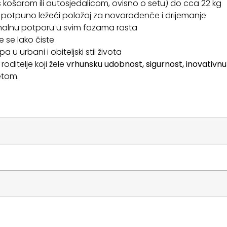
s košarom ili autosjedalicom, ovisno o setu) do cca 22 kg
i potpuno ležeći položaj za novorođenče i drijemanje
alnu potporu u svim fazama rasta
je se lako čiste
u urbani i obiteljski stil života
oditelje koji žele
vrhunsku udobnost, sigurnost, inovativnu
etom.