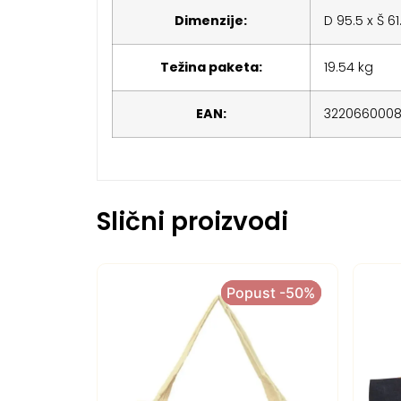
Dimenzije:
D 95.5 x Š 61
Težina paketa:
19.54 kg
EAN:
322066000
Slični proizvodi
Popust -50%
Popust -50%