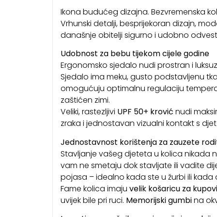
Ikona budućeg dizajna. Bezvremenska kolic
Vrhunski detalji, besprijekoran dizajn, mo
današnje obitelji sigurno i udobno odvest
Udobnost za bebu tijekom cijele godine
Ergonomsko sjedalo nudi prostran i luksuza
Sjedalo ima meku, gusto podstavljenu tka
omogućuju optimalnu regulaciju temperatu
zaštićen zimi.
Veliki, rastezljivi
UPF 50+ krović
nudi maksima
zraka i jednostavan vizualni kontakt s dje
Jednostavnost korištenja za zauzete rodit
Stavljanje vašeg djeteta u kolica nikada ni
vam ne smetaju dok stavljate ili vadite dij
pojasa – idealno kada ste u žurbi ili kada
Fame kolica imaju
velik košaricu za kupov
uvijek bile pri ruci.
Memorijski gumbi
na okv