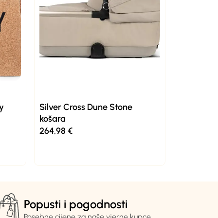
y
Silver Cross Dune Stone
košara
264,98
€
Popusti i pogodnosti
Posebne cijene za naše vjerne kupce