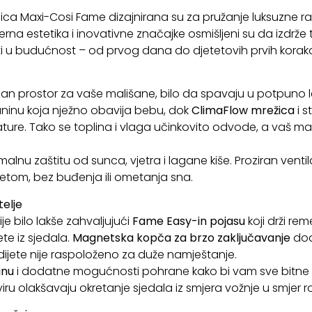
a Maxi-Cosi Fame dizajnirana su za pružanje luksuzne razi
derna estetika i inovativne značajke osmišljeni su da izdrže
i u budućnost – od prvog dana do djetetovih prvih koraka 
n prostor za vaše mališane, bilo da spavaju u potpuno leže
ninu koja nježno obavija bebu, dok
ClimaFlow mrežica
i s
re. Tako se toplina i vlaga učinkovito odvode, a vaš mali
lnu zaštitu od sunca, vjetra i lagane kiše. Proziran ventil
tetom, bez buđenja ili ometanja sna.
elje
je bilo lakše zahvaljujući
Fame Easy-in pojasu
koji drži re
ete iz sjedala.
Magnetska kopča za brzo zaključavanje
dod
 dijete nije raspoloženo za duže namještanje.
inu
i dodatne mogućnosti pohrane kako bi vam sve bitne stv
iru olakšavaju okretanje sjedala iz smjera vožnje u smjer ro