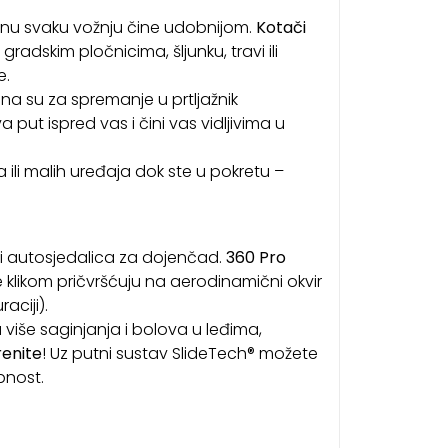
šanu svaku vožnju čine udobnijom.
Kotači
radskim pločnicima, šljunku, travi ili
e.
dna su za spremanje u prtljažnik
va put ispred vas i čini vas vidljivima u
ili malih uređaja dok ste u pokretu –
si autosjedalica za dojenčad.
360 Pro
 klikom pričvršćuju na aerodinamični okvir
aciji).
 više saginjanja i bolova u leđima,
renite
! Uz putni sustav SlideTech® možete
bnost.