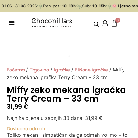
01.06.-31.08.2026
Pon-pet:
10-18h
Sub:
10-15h
Ljetno ran
/
/
/
/ Miffy
Početna
Trgovina
Igračke
Plišane igračke
zeko mekana igračka Terry Cream – 33 cm
Miffy zeko mekana igračka
Terry Cream – 33 cm
31,99
€
Najniža cijena u zadnjih 30 dana:
31,99
€
Dostupno odmah
Toliko mekan i simpatičan da ga odmah volimo – to