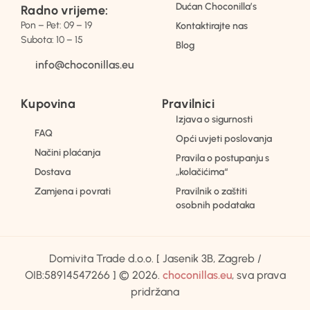
Dućan Choconilla’s
Radno vrijeme:
Pon – Pet: 09 – 19
Kontaktirajte nas
Subota: 10 – 15
Blog
info@choconillas.eu
Kupovina
Pravilnici
Izjava o sigurnosti
FAQ
Opći uvjeti poslovanja
Načini plaćanja
Pravila o postupanju s
Dostava
„kolačićima“
Zamjena i povrati
Pravilnik o zaštiti
osobnih podataka
Domivita Trade d.o.o. [ Jasenik 3B, Zagreb /
OIB:58914547266 ] © 2026.
choconillas.eu
, sva prava
pridržana