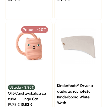
Popust -20%
Popust -20%
Kinderfeets® Drvena
Ušteda - 3,96€
daska za ravnotežu
Oli&Carol žvakalica za
Kinderboard White
zube – Ginge Cat
Wash
19,78
€
15,82
€