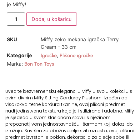
je Miffy!
Dodaj u košaricu
SKU
Miffy zeko mekana igračka Terry
Cream - 33 cm
Kategorije
,
Igračke
Plišane igračke
Marka:
Bon Ton Toys
Uvedite bezvremensku eleganciju Miffy u svoju kolekciju s
ovim divnim Miffy Sitting Corduroy Plushom. Izrađen od
visokokvalitetne kordura tkanine, ovaj plišani predmet
nudi jedinstvenu teksturu koja je i stilizirana i udobna. Miffy
je sjedeća u svom klasičnom stavu, s njezinom
prepoznatljivom jednostavnošću i šarmom koji dolazi do
izražaja. Savršen za obožavatelje svih uzrasta, ovaj plišani
predmet izvrstan je poklon, dekoracija za dječje sobe ili