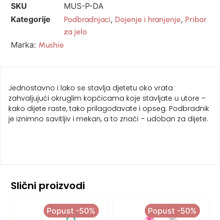
SKU
MUS-P-DA
Kategorije
,
,
Podbradnjaci
Dojenje i hranjenje
Pribor
za jelo
Marka:
Mushie
Jednostavno i lako se stavlja djetetu oko vrata
zahvaljujući okruglim kopčicama koje stavljate u utore –
kako dijete raste, tako prilagođavate i opseg. Podbradnik
je iznimno savitljiv i mekan, a to znači – udoban za dijete.
Slični proizvodi
Popust -50%
Popust -50%
Popust -50%
Popust -50%