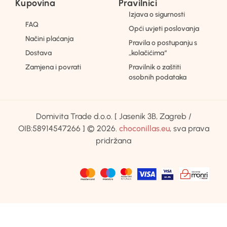
Kupovina
Pravilnici
Izjava o sigurnosti
FAQ
Opći uvjeti poslovanja
Načini plaćanja
Pravila o postupanju s
Dostava
„kolačićima“
Zamjena i povrati
Pravilnik o zaštiti
osobnih podataka
Domivita Trade d.o.o. [ Jasenik 3B, Zagreb /
OIB:58914547266 ] © 2026.
choconillas.eu
, sva prava
pridržana