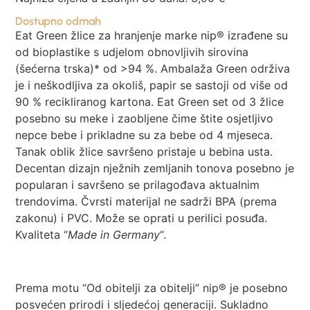
Dostupno odmah
Eat Green žlice za hranjenje marke nip® izrađene su
od bioplastike s udjelom obnovljivih sirovina
(šećerna trska)* od >94 %. Ambalaža Green održiva
je i neškodljiva za okoliš, papir se sastoji od više od
90 % recikliranog kartona. Eat Green set od 3 žlice
posebno su meke i zaobljene čime štite osjetljivo
nepce bebe i prikladne su za bebe od 4 mjeseca.
Tanak oblik žlice savršeno pristaje u bebina usta.
Decentan dizajn nježnih zemljanih tonova posebno je
popularan i savršeno se prilagođava aktualnim
trendovima. Čvrsti materijal ne sadrži BPA (prema
zakonu) i PVC. Može se oprati u perilici posuđa.
Kvaliteta “
Made in Germany
“.
Prema motu “Od obitelji za obitelji” nip® je posebno
posvećen prirodi i sljedećoj generaciji. Sukladno