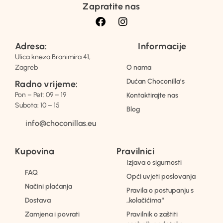
Zapratite nas
Adresa:
Informacije
Ulica kneza Branimira 41,
Zagreb
O nama
Dućan Choconilla’s
Radno vrijeme:
Pon – Pet: 09 – 19
Kontaktirajte nas
Subota: 10 – 15
Blog
info@choconillas.eu
Kupovina
Pravilnici
Izjava o sigurnosti
FAQ
Opći uvjeti poslovanja
Načini plaćanja
Pravila o postupanju s
Dostava
„kolačićima“
Zamjena i povrati
Pravilnik o zaštiti