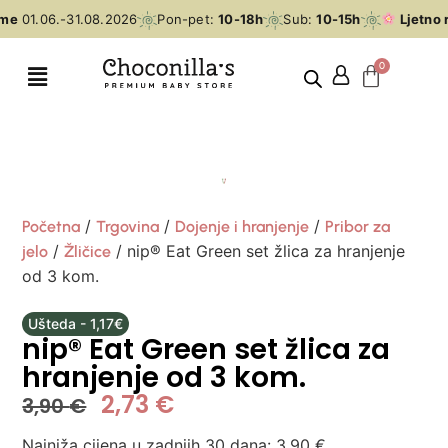
me
01.06.-31.08.2026
Pon-pet:
10-18h
Sub:
10-15h
Ljetno 
/
/
/
Početna
Trgovina
Dojenje i hranjenje
Pribor za
/
/ nip® Eat Green set žlica za hranjenje
jelo
Žličice
od 3 kom.
Ušteda - 1,17€
nip® Eat Green set žlica za
hranjenje od 3 kom.
2,73
€
3,90
€
Najniža cijena u zadnjih 30 dana:
3,90
€