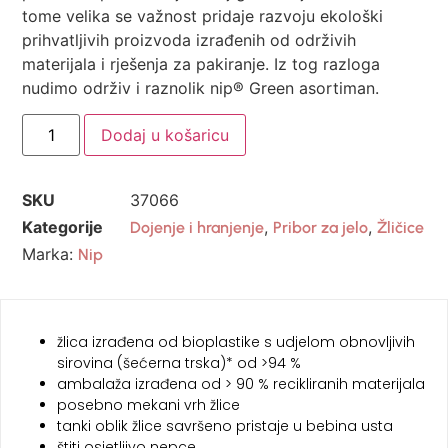
tome velika se važnost pridaje razvoju ekološki
prihvatljivih proizvoda izrađenih od održivih
materijala i rješenja za pakiranje. Iz tog razloga
nudimo održiv i raznolik nip® Green asortiman.
Dodaj u košaricu
SKU
37066
Kategorije
,
,
Dojenje i hranjenje
Pribor za jelo
Žličice
Marka:
Nip
žlica izrađena od bioplastike s udjelom obnovljivih
sirovina (šećerna trska)* od >94 %
ambalaža izrađena od > 90 % recikliranih materijala
posebno mekani vrh žlice
tanki oblik žlice savršeno pristaje u bebina usta
štiti osjetljivo nepce