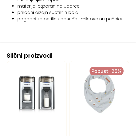
materijal otporan na udarce
prirodni dizajn suptilnih boja
pogodni za perilicu posuđa i mikrovalnu pećnicu
Slični proizvodi
Popust -25%
Popust -25%