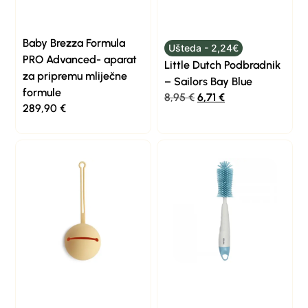
Baby Brezza Formula
Ušteda - 2,24€
PRO Advanced- aparat
Little Dutch Podbradnik
za pripremu mliječne
– Sailors Bay Blue
formule
8,95
€
6,71
€
289,90
€