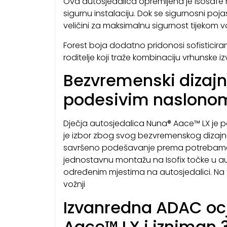
Ova autosjedalica opremljena je Isosafe 
sigurnu instalaciju. Dok se sigurnosni poj
veličini za maksimalnu sigurnost tijekom v
Forest boja dodatno pridonosi sofisticira
roditelje koji traže kombinaciju vrhunske iz
Bezvremenski dizajn 
podesivim naslono
Dječja autosjedalica Nuna® Aace™ LX je p
je izbor zbog svog bezvremenskog dizajna.
savršeno podešavanje prema potrebama i
jednostavnu montažu na Isofix točke u au
određenim mjestima na autosjedalici. Na ta
vožnji
Izvanredna ADAC ocj
Aace™ LX i izniman