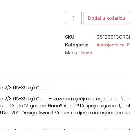
Dodaj u košaricu
SKU
CS12301CORG
Kategorije
,
Autosjedalice
P
Marka:
Nuna
e 2/3 (15-36 kg)
Calla
e 2/3 (15-36 kg)
Calla
– Izuzetna dječja autosjedalica Nun
ecu od 3. do 12. godine. Nuna® Aace™ LX spaja sigurnost, p
 Dot 2021 Design Award. Vrhunska dječja autosjedalica Nun