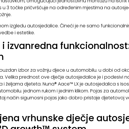
nastavkom, omogućujući jednostavnu montažu na Isofix toč
as u 3 točke pričvršćuje na određenim mjestima na autosjed
ožnje.
nom izgledu autosjedalice. Čineći je ne samo funkcionalnim
vedbe i estetike.
i izvanredna funkcionalnost
m
ouzdan izbor za vožnju djece u automobilu. u dobi od oko
 Velika prednost ove dječje autosjedalice je i podesivi na
 željama djeteta. Nuna® Aace™ LX je autosjedalica s Is
tomobilu. jednom rukom i jednim klikom. Pojas za automob
j način sigurnosni pojas jako dobro pristaje djetetovoj ve
ena vrhunske dječje autosj
 3D growth™ system