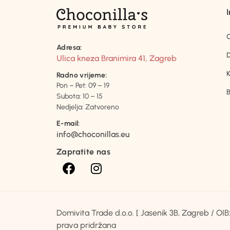
Adresa:
D
Ulica kneza Branimira 41, Zagreb
K
Radno vrijeme:
Pon – Pet: 09 – 19
B
Subota: 10 – 15
Nedjelja: Zatvoreno
E-mail:
info@choconillas.eu
Zapratite nas
Domivita Trade d.o.o. [ Jasenik 3B, Zagreb / O
prava pridržana