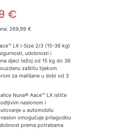
99
€
ana:
269,99
€
ace™ LX i-Size 2/3 (15-36 kg)
sigurnosti, udobnosti i
ena djeci težoj od 15 kg do 36
pouzdanu zaštitu tijekom
borom za mališane u dobi od 3
alice Nuna® Aace™ LX ističe
godljivim naslonom i
putovanje u automobilu
 naslon omogućuje prilagodbu
 udobnost prema potrebama