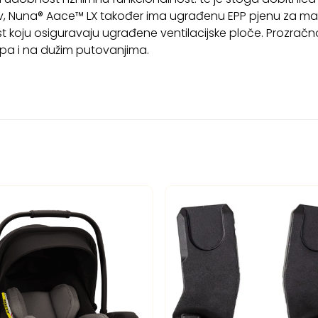
stav, Nuna® Aace™ LX također ima ugrađenu EPP pjenu za ma
 koju osiguravaju ugrađene ventilacijske ploče. Prozračn
, pa i na dužim putovanjima.