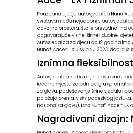
Pouzdana dječja autosjedalica Nuna Aace™
svrstava među najudobnije autosjedalice n
dovoljno prostora, što je presudno i n
odgovarajuće visine. širine i dubine, djete
Autosjedalica za djecu do 12 godina ima u
Nuna® Aace™ LX u svibnju 2023. dobila je 
Iznimna fleksibilnost
Autosjedalica za brzo i jednostavno pod
idealno mjesto za odmor, igru i promatra
za glavu, podešavanje širine sjedala i po
položaja prema. visini podesivog jastuka
naslona za glavu). Dno Nuna® Aace™ LX 
Nagrađivani dizajn:
Nuna® Aace™ LX spaja sigurnost, potpunu 