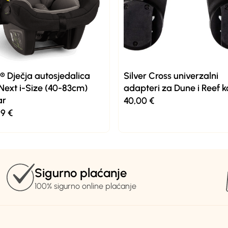
 Dječja autosjedalica
Silver Cross univerzalni
Next i-Size (40-83cm)
adapteri za Dune i Reef k
ar
40,00
€
99
€
Sigurno plaćanje
100% sigurno online plaćanje