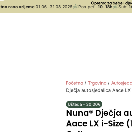
Oprema za bebe i dje
o rano vrijeme
01.06.-31.08.2026
Pon-pet
-10-18h
Sub:
10-
/
/
Početna
Trgovina
Autosjeda
Dječja autosjedalica Aace LX
Ušteda - 30,00€
Nuna® Dječja a
Aace LX i-Size 