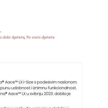
L
,
o dobi djeteta
Po visini djeteta
a® Aace™ LX i-Size s podesivim naslonom.
otpunu udobnost i iznimnu funkcionalnost.
a® Aace™ LX u svibnju 2023. dobila je