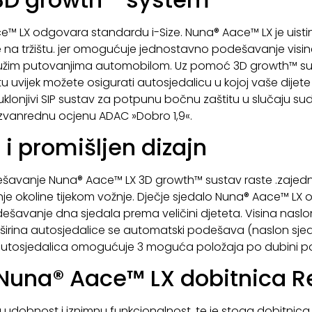
 LX odgovara standardu i-Size. Nuna® Aace™ LX je uistinu
a tržištu. jer omogućuje jednostavno podešavanje visine, 
a dužim putovanjima automobilom. Uz pomoć 3D growth™ 
tu uvijek možete osigurati autosjedalicu u kojoj vaše dijet
klonjivi SIP sustav za potpunu bočnu zaštitu u slučaju su
izvanrednu ocjenu ADAC »Dobro 1,9«.
 i promišljen dizajn
ešavanje Nuna® Aace™ LX 3D growth™ sustav raste .zajedno
nje okoline tijekom vožnje. Dječje sjedalo Nuna® Aace™ L
dešavanje dna sjedala prema veličini djeteta. Visina nas
, širina autosjedalice se automatski podešava (naslon sje
autosjedalica omogućuje 3 moguća položaja po dubini po
 Nuna® Aace™ LX dobitnica R
udobnost i iznimnu funkcionalnost. te je stoga dobitnica