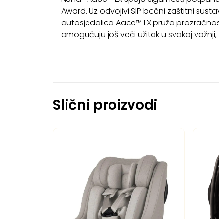
Award. Uz odvojivi SIP bočni zaštitni su
autosjedalica Aace™ LX pruža prozračnost
omogućuju još veći užitak u svakoj vožnji
Slični proizvodi