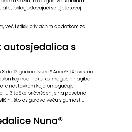
ke u vozilu. To osigurava stabilnu i
alici, prilagođavajući se djetetovoj
, već i stilski privlačnim dodatkom za
: autosjedalica s
 3 do 12 godina. Nuna® Aace™ LX izvrstan
slon koji nudi nekoliko. mogućih nagiba i
osafe nastavkom koja omogućuje
il u 3 točke pričvršćen je na posebno
ličini, što osigurava veću sigurnost u
edalice Nuna®