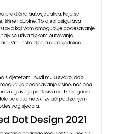
 praktična autosjedalica. koja se
širine i dubine. To djeci osigurava
sustava koji vam omogućuje podešavanje
e najviše uživa tijekom putovanja.
dara. Vrhunska dječja autosjedalica
 s djetetom i nudi mu u svakoj dobi
X omogućuje podešavanje visine, naslona
lona za glavu je podesiva na 17 mogućih
dala se automatski izvlači podizanjem
desivog sjedala.
ed Dot Design 2021
 prestižne nagrade Red Dot 2021 Design