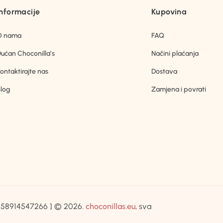
Informacije
Kupovina
O nama
FAQ
ućan Choconilla’s
Načini plaćanja
ontaktirajte nas
Dostava
log
Zamjena i povrati
IB:58914547266 ] © 2026.
choconillas.eu
, sva