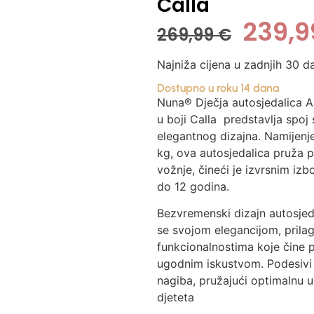
Calla
239,
269,99
€
Najniža cijena u zadnjih 30 d
Dostupno u roku 14 dana
Nuna® Dječja autosjedalica A
u boji
Calla
predstavlja spoj 
elegantnog dizajna. Namijenj
kg, ova autosjedalica pruža 
vožnje, čineći je izvrsnim iz
do 12 godina.
Bezvremenski dizajn autosjed
se svojom elegancijom, prila
funkcionalnostima koje čine 
ugodnim iskustvom. Podesivi
nagiba, pružajući optimalnu
djeteta