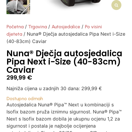
/
/
/
Početna
Trgovina
Autosjedalice
Po visini
/ Nuna® Dječja autosjedalica Pipa Next i-Size
djeteta
(40-83cm) Caviar
Nuna® Dječja autosjedalica
Pipa Next i-Size (40-83cm)
Caviar
299,99
€
Najniža cijena u zadnjih 30 dana:
299,99
€
Dostupno odmah
Autosjedalica Nuna® Pipa™ Next u kombinaciji s
Isofix bazom pruža iznimnu sigurnost. Nuna® Pipa™
Next s Isofix bazom dobila je ukupnu ocjenu 1,2 za
sigurnost i postala je najbolje ocijenjena