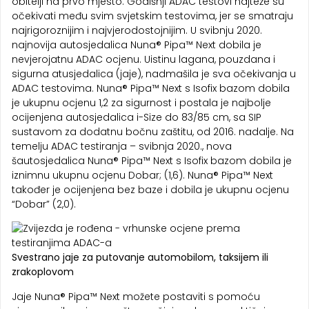
obitelji na prvo mjesto. Godišnji ADAC testovi najteže su
očekivati među svim svjetskim testovima, jer se smatraju
najrigoroznijim i najvjerodostojnijim. U svibnju 2020.
najnovija autosjedalica Nuna® Pipa™ Next dobila je
nevjerojatnu ADAC ocjenu. Uistinu lagana, pouzdana i
sigurna atusjedalica (jaje), nadmašila je sva očekivanja u
ADAC testovima. Nuna® Pipa™ Next s Isofix bazom dobila
je ukupnu ocjenu 1,2 za sigurnost i postala je najbolje
ocijenjena autosjedalica i-Size do 83/85 cm, sa SIP
sustavom za dodatnu bočnu zaštitu, od 2016. nadalje. Na
temelju ADAC testiranja – svibnja 2020., nova
šautosjedalica Nuna® Pipa™ Next s Isofix bazom dobila je
iznimnu ukupnu ocjenu Dobar; (1,6). Nuna® Pipa™ Next
također je ocijenjena bez baze i dobila je ukupnu ocjenu
“Dobar” (2,0).
Svestrano jaje za putovanje automobilom, taksijem ili
zrakoplovom
Jaje Nuna® Pipa™ Next možete postaviti s pomoću