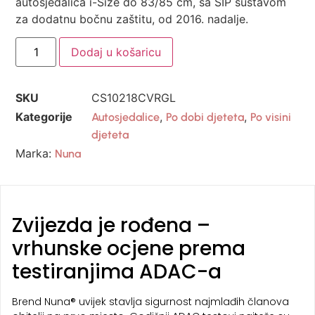
autosjedalica i-Size do 83/85 cm, sa SIP sustavom
za dodatnu bočnu zaštitu, od 2016. nadalje.
Dodaj u košaricu
SKU
CS10218CVRGL
Kategorije
,
,
Autosjedalice
Po dobi djeteta
Po visini
djeteta
Marka:
Nuna
Zvijezda je rođena –
vrhunske ocjene prema
testiranjima ADAC-a
Brend Nuna® uvijek stavlja sigurnost najmlađih članova