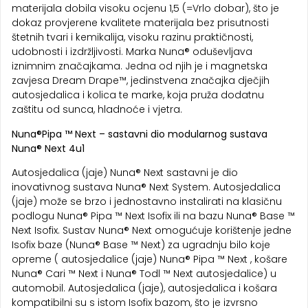
materijala dobila visoku ocjenu 1,5 (=Vrlo dobar), što je
dokaz provjerene kvalitete materijala bez prisutnosti
štetnih tvari i kemikalija, visoku razinu praktičnosti,
udobnosti i izdržljivosti. Marka Nuna® oduševljava
iznimnim značajkama. Jedna od njih je i magnetska
zavjesa Dream Drape™, jedinstvena značajka dječjih
autosjedalica i kolica te marke, koja pruža dodatnu
zaštitu od sunca, hladnoće i vjetra.
Nuna®Pipa ™ Next – sastavni dio modularnog sustava
Nuna® Next 4u1
Autosjedalica (jaje) Nuna® Next sastavni je dio
inovativnog sustava Nuna® Next System. Autosjedalica
(jaje) može se brzo i jednostavno instalirati na klasičnu
podlogu Nuna® Pipa ™ Next Isofix ili na bazu Nuna® Base ™
Next Isofix. Sustav Nuna® Next omogućuje korištenje jedne
Isofix baze (Nuna® Base ™ Next) za ugradnju bilo koje
opreme ( autosjedalice (jaje) Nuna® Pipa ™ Next , košare
Nuna® Cari ™ Next i Nuna® Todl ™ Next autosjedalice) u
automobil. Autosjedalica (jaje), autosjedalica i košara
kompatibilni su s istom Isofix bazom, što je izvrsno