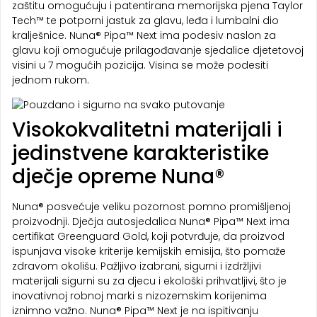
zaštitu omogućuju i patentirana memorijska pjena Taylor
Tech™ te potporni jastuk za glavu, leđa i lumbalni dio
kralješnice. Nuna® Pipa™ Next ima podesiv naslon za
glavu koji omogućuje prilagođavanje sjedalice djetetovoj
visini u 7 mogućih pozicija. Visina se može podesiti
jednom rukom.
Visokokvalitetni materijali i
jedinstvene karakteristike
dječje opreme Nuna®
Nuna® posvećuje veliku pozornost pomno promišljenoj
proizvodnji. Dječja autosjedalica Nuna® Pipa™ Next ima
certifikat Greenguard Gold, koji potvrđuje, da proizvod
ispunjava visoke kriterije kemijskih emisija, što pomaže
zdravom okolišu. Pažljivo izabrani, sigurni i izdržljivi
materijali sigurni su za djecu i ekološki prihvatljivi, što je
inovativnoj robnoj marki s nizozemskim korijenima
iznimno važno. Nuna® Pipa™ Next je na ispitivanju