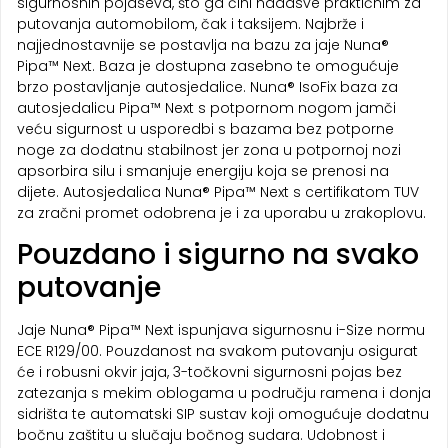
sigurnosnih pojaseva, što ga čini nadasve praktičnim za
putovanja automobilom, čak i taksijem. Najbrže i
najjednostavnije se postavlja na bazu za jaje Nuna®
Pipa™ Next. Baza je dostupna zasebno te omogućuje
brzo postavljanje autosjedalice. Nuna® IsoFix baza za
autosjedalicu Pipa™ Next s potpornom nogom jamči
veću sigurnost u usporedbi s bazama bez potporne
noge za dodatnu stabilnost jer zona u potpornoj nozi
apsorbira silu i smanjuje energiju koja se prenosi na
dijete. Autosjedalica Nuna® Pipa™ Next s certifikatom TUV
za zračni promet odobrena je i za uporabu u zrakoplovu.
Pouzdano i sigurno na svako
putovanje
Jaje Nuna® Pipa™ Next ispunjava sigurnosnu i-Size normu
ECE R129/00. Pouzdanost na svakom putovanju osigurat
će i robusni okvir jaja, 3-točkovni sigurnosni pojas bez
zatezanja s mekim oblogama u području ramena i donja
sidrišta te automatski SIP sustav koji omogućuje dodatnu
bočnu zaštitu u slučaju bočnog sudara. Udobnost i