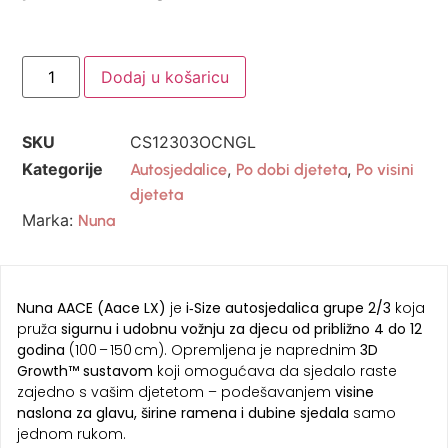
Dodaj u košaricu
SKU
CS12303OCNGL
Kategorije
,
,
Autosjedalice
Po dobi djeteta
Po visini
djeteta
Marka:
Nuna
Nuna AACE (Aace LX)
je
i‑Size autosjedalica grupe 2/3
koja
pruža
sigurnu i udobnu vožnju za djecu od približno 4 do 12
godina
(100 – 150 cm). Opremljena je naprednim
3D
Growth™ sustavom
koji omogućava da sjedalo raste
zajedno s vašim djetetom – podešavanjem
visine
naslona za glavu, širine ramena i dubine sjedala
samo
jednom rukom.