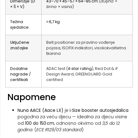
Dimenzije (D
43–70 × 45–57 × 64–85 cm
(
duljina ×
× Š × V)
širina × visina
)
Težina
≈ 6,7 kg
sjedalice
Uključene
Belt positioner za pravilno vođenje
značajke
pojasa, ISOFIX indikatori, visokokvalitetna
tkanina
Dodatne
ADAC test (
4‑star rating
), Red Dot & iF
nagrade /
Design Award, GREENGUARD Gold
certifikati
certified
Napomene
Nuna AACE (Aace LX)
je
i‑Size booster autosjedalica
pogodna za veću djecu — idealna za djecu visine
od
100 do 150 cm
, odnosno okvirno od
3,5 do 12
godina
. (
ECE R129/03 standard
)