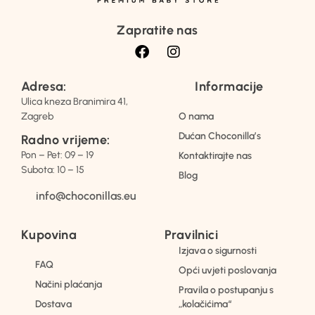
Zapratite nas
Adresa:
Informacije
Ulica kneza Branimira 41,
Zagreb
O nama
Dućan Choconilla’s
Radno vrijeme:
Pon – Pet: 09 – 19
Kontaktirajte nas
Subota: 10 – 15
Blog
info@choconillas.eu
Kupovina
Pravilnici
Izjava o sigurnosti
FAQ
Opći uvjeti poslovanja
Načini plaćanja
Pravila o postupanju s
Dostava
„kolačićima“