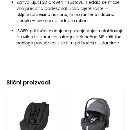
Zahvaljujući
3D Growth™ sustavu
, sjedalo se može
vrlo precizno podešavati kako dijete raste —
uključujući
visinu naslona, širinu ramena i dubinu
sjedala
— sve samo jednom rukom.
ISOFIX priključci + obojene putanje pojasa
olakšavaju
pravilnu i sigurnu instalaciju, dok
bočne SIP zaštitne
podloge
povećavaju zaštitu pri bočnim udarcima.
Slični proizvodi