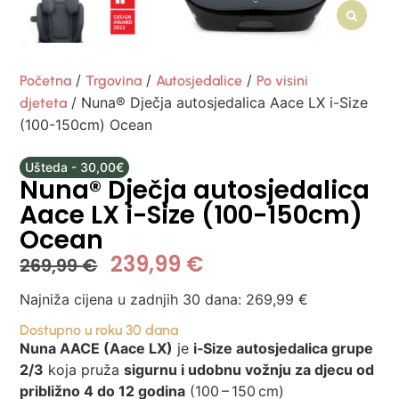
/
/
/
Početna
Trgovina
Autosjedalice
Po visini
/ Nuna® Dječja autosjedalica Aace LX i-Size
djeteta
(100-150cm) Ocean
Ušteda - 30,00€
Nuna® Dječja autosjedalica
Aace LX i-Size (100-150cm)
Ocean
239,99
€
269,99
€
Najniža cijena u zadnjih 30 dana:
269,99
€
Dostupno u roku 30 dana
Nuna AACE (Aace LX)
je
i‑Size autosjedalica grupe
2/3
koja pruža
sigurnu i udobnu vožnju za djecu od
približno 4 do 12 godina
(100 – 150 cm)