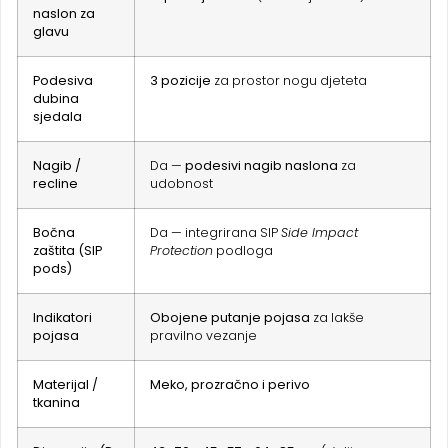
naslon za
glavu
Podesiva
3 pozicije
za prostor nogu djeteta
dubina
sjedala
Nagib /
Da —
podesivi nagib naslona
za
recline
udobnost
Bočna
Da — integrirana SIP
Side Impact
zaštita (SIP
Protection
podloga
pods)
Indikatori
Obojene putanje pojasa
za lakše
pojasa
pravilno vezanje
Materijal /
Meko, prozračno i perivo
tkanina