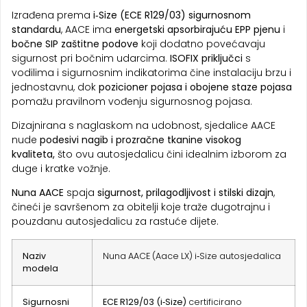
Izrađena prema
i‑Size (ECE R129/03) sigurnosnom
standardu
, AACE ima
energetski apsorbirajuću EPP pjenu
i
bočne SIP zaštitne podove
koji dodatno povećavaju
sigurnost pri bočnim udarcima.
ISOFIX priključci
s
vodilima i sigurnosnim indikatorima čine instalaciju brzu i
jednostavnu, dok
pozicioner pojasa i obojene staze pojasa
pomažu pravilnom vođenju sigurnosnog pojasa.
Dizajnirana s naglaskom na udobnost, sjedalice AACE
nude
podesivi nagib i
prozračne tkanine visokog
kvaliteta,
što ovu autosjedalicu čini idealnim izborom za
duge i kratke vožnje.
Nuna AACE
spaja
sigurnost, prilagodljivost i stilski dizajn
,
čineći je savršenom za obitelji koje traže dugotrajnu i
pouzdanu autosjedalicu za rastuće dijete.
Naziv
Nuna AACE (Aace LX) i‑Size autosjedalica
modela
Sigurnosni
ECE R129/03 (i‑Size)
certificirano