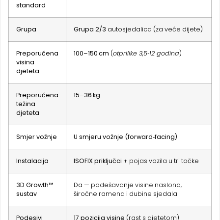
standard
Grupa
Grupa 2/3
autosjedalica (za veće dijete)
Preporučena
100–150 cm
(
otprilike 3,5‑12 godina
)
visina
djeteta
Preporučena
15–36 kg
težina
djeteta
Smjer vožnje
U smjeru vožnje (forward‑facing)
Instalacija
ISOFIX priključci
+ pojas vozila u tri točke
3D Growth™
Da — podešavanje visine naslona,
sustav
širočne ramena i dubine sjedala
Podesivi
17 pozicija visine
(rast s djetetom)