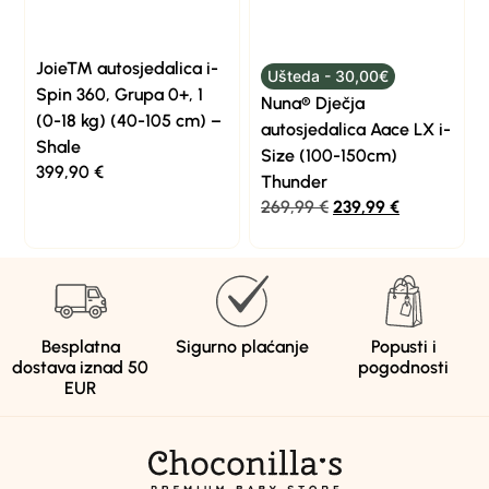
Joie™ autosjedalica i-
Ušteda - 30,00€
Spin 360, Grupa 0+, 1
Nuna® Dječja
(0-18 kg) (40-105 cm) –
autosjedalica Aace LX i-
Shale
Size (100-150cm)
399,90
€
Thunder
269,99
€
239,99
€
Besplatna
Sigurno plaćanje
Popusti i
dostava iznad 50
pogodnosti
EUR