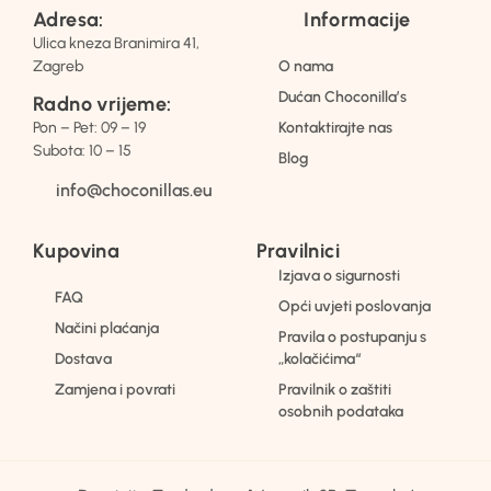
Adresa:
Informacije
Ulica kneza Branimira 41,
Zagreb
O nama
Dućan Choconilla’s
Radno vrijeme:
Pon – Pet: 09 – 19
Kontaktirajte nas
Subota: 10 – 15
Blog
info@choconillas.eu
Kupovina
Pravilnici
Izjava o sigurnosti
FAQ
Opći uvjeti poslovanja
Načini plaćanja
Pravila o postupanju s
Dostava
„kolačićima“
Zamjena i povrati
Pravilnik o zaštiti
osobnih podataka