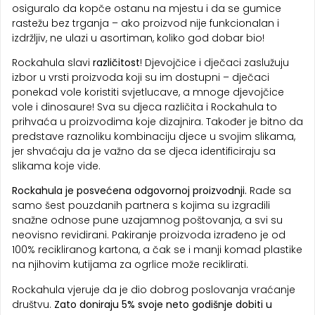
osiguralo da kopče ostanu na mjestu i da se gumice
rastežu bez trganja – ako proizvod nije funkcionalan i
izdržljiv, ne ulazi u asortiman, koliko god dobar bio!
Rockahula slavi
različitost
! Djevojčice i dječaci zaslužuju
izbor u vrsti proizvoda koji su im dostupni – dječaci
ponekad vole koristiti svjetlucave, a mnoge djevojčice
vole i dinosaure! Sva su djeca različita i Rockahula to
prihvaća u proizvodima koje dizajnira. Također je bitno da
predstave raznoliku kombinaciju djece u svojim slikama,
jer shvaćaju da je važno da se djeca identificiraju sa
slikama koje vide.
Rockahula je posvećena odgovornoj proizvodnji.
Rade sa
samo šest pouzdanih partnera s kojima su izgradili
snažne odnose pune uzajamnog poštovanja, a svi su
neovisno revidirani. Pakiranje proizvoda izrađeno je od
100% recikliranog kartona, a čak se i manji komad plastike
na njihovim kutijama za ogrlice može reciklirati.
Rockahula vjeruje da je dio dobrog poslovanja vraćanje
društvu.
Zato doniraju 5% svoje neto godišnje dobiti u