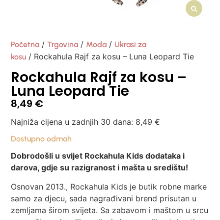
/
/
/
Početna
Trgovina
Moda
Ukrasi za
/ Rockahula Rajf za kosu – Luna Leopard Tie
kosu
Rockahula Rajf za kosu –
Luna Leopard Tie
8,49
€
Najniža cijena u zadnjih 30 dana:
8,49
€
Dostupno odmah
Dobrodošli u svijet Rockahula Kids dodataka i
darova, gdje su razigranost i mašta u središtu!
Osnovan 2013., Rockahula Kids je butik robne marke
samo za djecu, sada nagrađivani brend prisutan u
zemljama širom svijeta. Sa zabavom i maštom u srcu