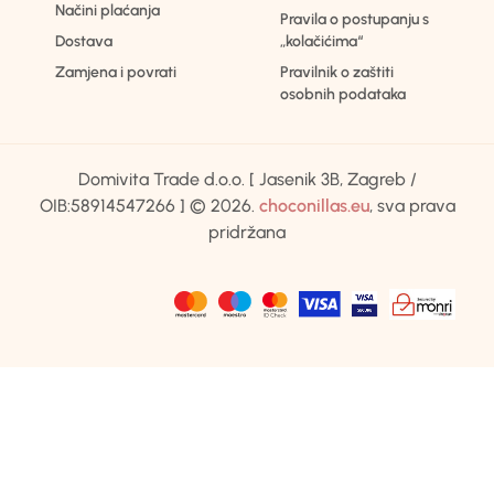
Načini plaćanja
Pravila o postupanju s
Dostava
„kolačićima“
Zamjena i povrati
Pravilnik o zaštiti
osobnih podataka
Domivita Trade d.o.o. [ Jasenik 3B, Zagreb /
OIB:58914547266 ] © 2026.
choconillas.eu
, sva prava
pridržana