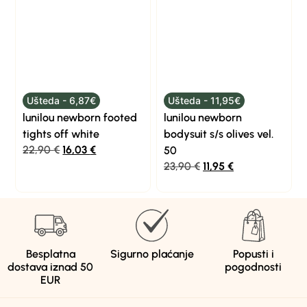
Ušteda - 6,87€
Ušteda - 11,95€
lunilou newborn footed
lunilou newborn
tights off white
bodysuit s/s olives vel.
22,90
€
16,03
€
50
23,90
€
11,95
€
Besplatna
Sigurno plaćanje
Popusti i
dostava iznad 50
pogodnosti
EUR