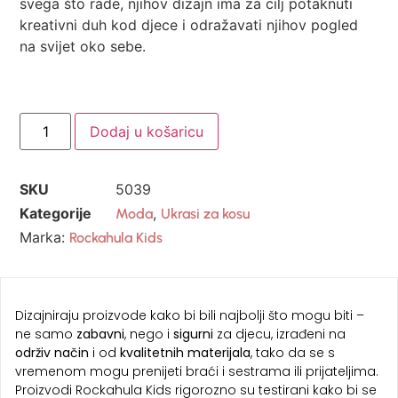
svega što rade, njihov dizajn ima za cilj potaknuti
kreativni duh kod djece i odražavati njihov pogled
na svijet oko sebe.
Dodaj u košaricu
SKU
5039
Kategorije
,
Moda
Ukrasi za kosu
Marka:
Rockahula Kids
Dizajniraju proizvode kako bi bili najbolji što mogu biti –
ne samo
zabavni
, nego i
sigurni
za djecu, izrađeni na
održiv način
i od
kvalitetnih materijala
, tako da se s
vremenom mogu prenijeti braći i sestrama ili prijateljima.
Proizvodi Rockahula Kids rigorozno su testirani kako bi se