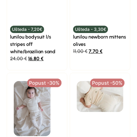
Ušteda - 7,20€
Ušteda - 3,30€
lunilou bodysuit l/s
lunilou newborn mittens
stripes off
olives
11,00
€
7,70
€
white/brazilian sand
24,00
€
16,80
€
Popust -30%
Popust -30%
Popust -50%
Popust -50%