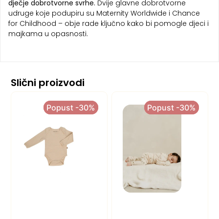
dječje dobrotvorne svrhe.
Dvije glavne dobrotvorne
udruge koje podupiru su Maternity Worldwide i Chance
for Childhood – obje rade ključno kako bi pomogle djeci i
majkama u opasnosti.
Slični proizvodi
Popust -30%
Popust -30%
Popust -30%
Popust -30%