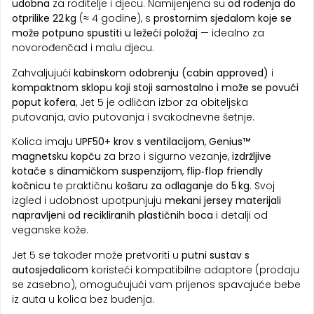
udobna
za roditelje i djecu. Namijenjena su
od rođenja do
otprilike 22 kg
(≈ 4 godine), s
prostornim sjedalom koje se
može potpuno spustiti u ležeći položaj
— idealno za
novorođenčad i malu djecu.
Zahvaljujući
kabinskom odobrenju (cabin approved)
i
kompaktnom sklopu koji stoji samostalno i može se povući
poput kofera
, Jet 5 je odličan izbor za obiteljska
putovanja, avio putovanja i svakodnevne šetnje.
Kolica imaju
UPF50+ krov s ventilacijom
,
Genius™
magnetsku kopču
za brzo i sigurno vezanje,
izdržljive
kotače s dinamičkom suspenzijom
,
flip‑flop friendly
kočnicu
te praktičnu
košaru za odlaganje do 5 kg
. Svoj
izgled i udobnost upotpunjuju
mekani jersey materijali
napravljeni od recikliranih plastičnih boca
i detalji od
veganske kože.
Jet 5 se također može pretvoriti u
putni sustav s
autosjedalicom
koristeći kompatibilne adaptore (prodaju
se zasebno), omogućujući vam prijenos spavajuće bebe
iz auta u kolica bez buđenja.