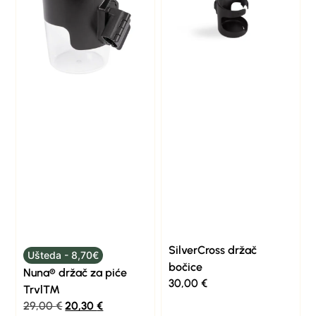
SilverCross držač
Ušteda - 8,70€
bočice
Nuna® držač za piće
30,00
€
Trvl™
29,00
€
20,30
€