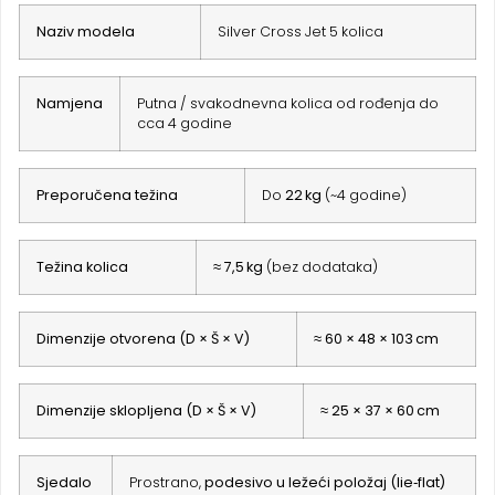
Naziv modela
Silver Cross Jet 5 kolica
Namjena
Putna / svakodnevna kolica od rođenja do
cca 4 godine
Preporučena težina
Do
22 kg
(~4 godine)
Težina kolica
≈ 7,5 kg
(bez dodataka)
Dimenzije otvorena (D × Š × V)
≈ 60 × 48 × 103 cm
Dimenzije sklopljena (D × Š × V)
≈ 25 × 37 × 60 cm
Sjedalo
Prostrano,
podesivo u ležeći položaj (lie‑flat)