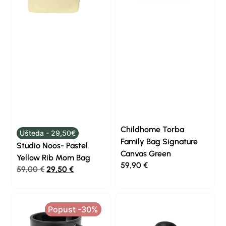
Childhome Torba
Ušteda - 29,50€
Family Bag Signature
Studio Noos- Pastel
Canvas Green
Yellow Rib Mom Bag
59,90
€
59,00
€
29,50
€
Popust -30%
Popust -30%