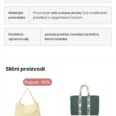
Materijal
Prozračan
anti‑crease jersey
(od recikliranih
presvlaka
plastika) s veganskom kožom
Dodatna
prenja prečka, navlaka za kolica,
oprema uklj.
kišna navlaka
Slični proizvodi
Popust -50%
Popust -50%