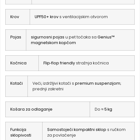
Krov
UPF50+ krov
s ventilacijskim otvorom
Pojas
sigurnosni pojas
u pet točaka sa
Genius™
magnetskom kopčom
Kočnica
Flip‑flop friendly
stražnja kočnica
Kotači
Veći, izdržljivi kotači s
premium suspenzijom
;
prednji zakretni
Košara za odlaganje
Do
≈ 5 kg
Funkcija
Samostojeći kompaktni sklop
s ručkom
sklopivosti
za povlačenje