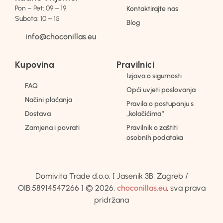
Pon – Pet: 09 – 19
Kontaktirajte nas
Subota: 10 – 15
Blog
info@choconillas.eu
Kupovina
Pravilnici
Izjava o sigurnosti
FAQ
Opći uvjeti poslovanja
Načini plaćanja
Pravila o postupanju s
Dostava
„kolačićima“
Zamjena i povrati
Pravilnik o zaštiti
osobnih podataka
Domivita Trade d.o.o. [ Jasenik 3B, Zagreb /
OIB:58914547266 ] © 2026.
choconillas.eu
, sva prava
pridržana