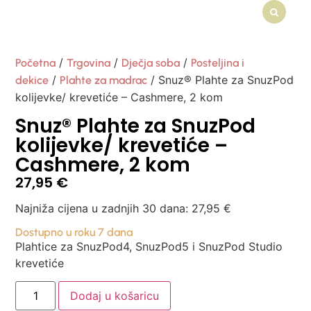
/
/
/
Početna
Trgovina
Dječja soba
Posteljina i
/
/ Snuz® Plahte za SnuzPod
dekice
Plahte za madrac
kolijevke/ krevetiće – Cashmere, 2 kom
Snuz® Plahte za SnuzPod
kolijevke/ krevetiće –
Cashmere, 2 kom
27,95
€
Najniža cijena u zadnjih 30 dana:
27,95
€
Dostupno u roku 7 dana
Plahtice za SnuzPod4, SnuzPod5 i SnuzPod Studio
krevetiće
Dodaj u košaricu