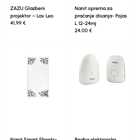
ZAZU Glazbeni
Nanit oprema za
projektor – Lav Leo
praćanje disanja- Pojas
41,99
€
L 12-24mj
24,00
€
Nanit Smart Sheets-
Beaba elektronska