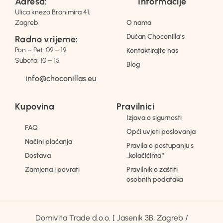
Adresa:
Informacije
Ulica kneza Branimira 41,
Zagreb
O nama
Dućan Choconilla’s
Radno vrijeme:
Pon – Pet: 09 – 19
Kontaktirajte nas
Subota: 10 – 15
Blog
info@choconillas.eu
Kupovina
Pravilnici
Izjava o sigurnosti
FAQ
Opći uvjeti poslovanja
Načini plaćanja
Pravila o postupanju s
Dostava
„kolačićima“
Zamjena i povrati
Pravilnik o zaštiti
osobnih podataka
Domivita Trade d.o.o. [ Jasenik 3B, Zagreb /