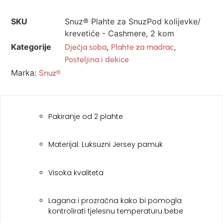
SKU
Snuz® Plahte za SnuzPod kolijevke/
krevetiće - Cashmere, 2 kom
Kategorije
,
,
Dječja soba
Plahte za madrac
Posteljina i dekice
Marka:
Snuz®
Pakiranje od 2 plahte
Materijal: Luksuzni Jersey pamuk
Visoka kvaliteta
Lagana i prozračna kako bi pomogla
kontrolirati tjelesnu temperaturu bebe