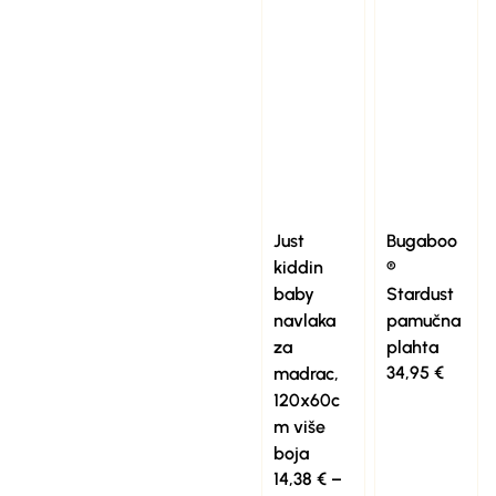
Just
Bugaboo
kiddin
®
baby
Stardust
navlaka
pamučna
za
plahta
34,95
€
madrac,
120x60c
m više
boja
14,38
€
–