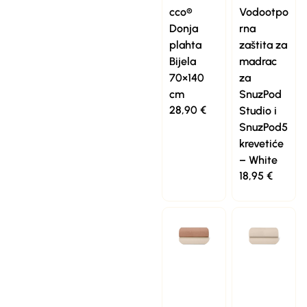
cco®
Vodootpo
Donja
rna
plahta
zaštita za
Bijela
madrac
70×140
za
cm
SnuzPod
28,90
€
Studio i
SnuzPod5
krevetiće
– White
18,95
€