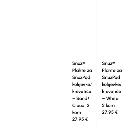
Snuz®
Snuz®
Plahte za
Plahte za
SnuzPod
SnuzPod
kolijevke/
kolijevke/
krevetiće
krevetiće
– Sand/
– White,
Cloud, 2
2 kom
27,95
€
kom
27,95
€