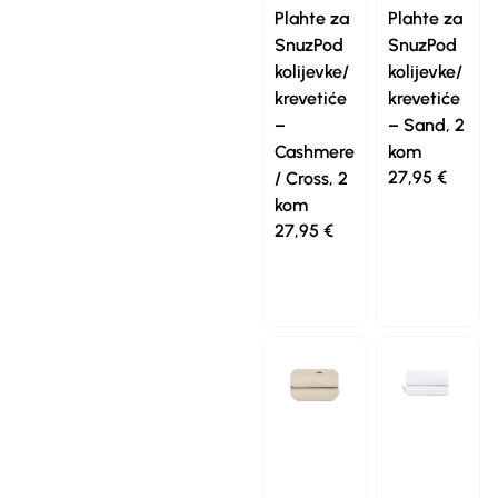
Plahte za
Plahte za
SnuzPod
SnuzPod
kolijevke/
kolijevke/
krevetiće
krevetiće
–
– Sand, 2
Cashmere
kom
27,95
€
/ Cross, 2
kom
27,95
€