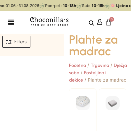
me
01.06.-31.08.2026
Pon-pet:
10-18h
Sub:
10-15h
Ljetno r
Plahte za
Filters
madrac
/
/
Početna
Trgovina
Dječja
/
soba
Posteljina i
/ Plahte za madrac
dekice