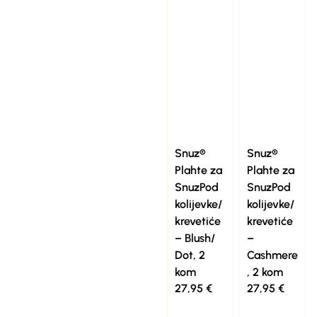
Snuz®
Snuz®
Plahte za
Plahte za
SnuzPod
SnuzPod
kolijevke/
kolijevke/
krevetiće
krevetiće
– Blush/
–
Dot, 2
Cashmere
kom
, 2 kom
27,95
€
27,95
€