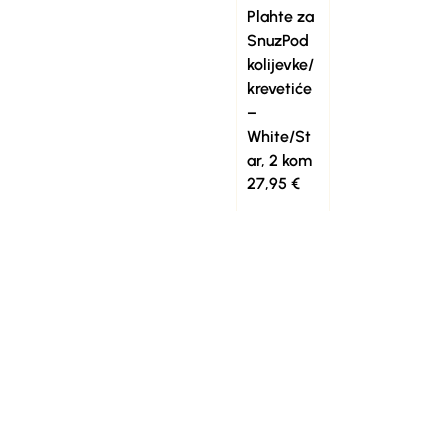
Plahte za
SnuzPod
kolijevke/
krevetiće
–
White/St
ar, 2 kom
27,95
€