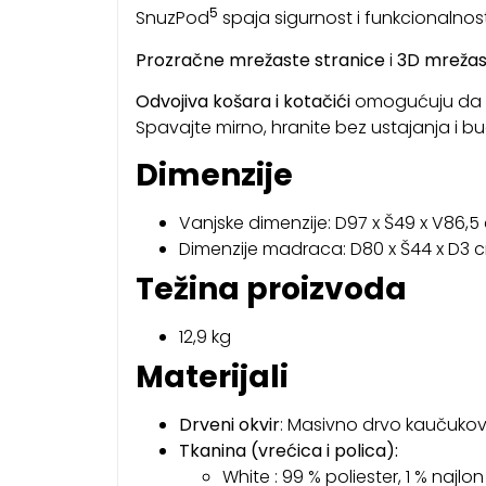
5
SnuzPod
spaja sigurnost i funkcionalnos
Prozračne mrežaste stranice
i
3D mrežas
Odvojiva košara i kotačići
omogućuju da va
Spavajte mirno, hranite bez ustajanja i bud
Dimenzije
Vanjske dimenzije: D97 x Š49 x V86,
Dimenzije madraca: D80 x Š44 x D3 
Težina proizvoda
12,9 kg
Materijali
Drveni okvir
: Masivno drvo kaučukov
Tkanina (vrećica i polica):
White : 99 % poliester, 1 % najlon