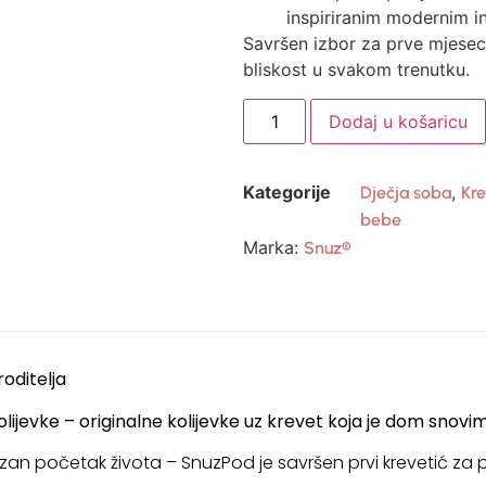
inspiriranim modernim in
Savršen izbor za prve mjesec
bliskost u svakom trenutku.
Dodaj u košaricu
Kategorije
,
Dječja soba
Kre
bebe
Marka:
Snuz®
roditelja
ijevke – originalne kolijevke uz krevet koja je dom snovim
suzan početak života – SnuzPod je savršen prvi krevetić za p