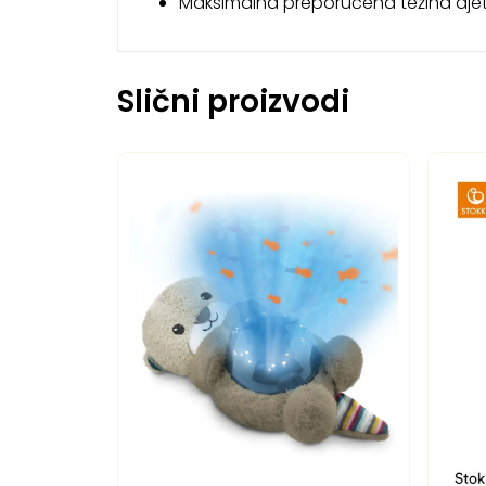
Maksimalna preporučena težina djet
Slični proizvodi