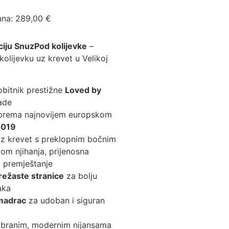
ana:
289,00
€
ju SnuzPod kolijevke
–
 kolijevku uz krevet u Velikoj
obitnik prestižne
Loved by
ade
na prema najnovijem europskom
2019
 uz krevet s preklopnim bočnim
jom njihanja, prijenosna
o premještanje
ežaste stranice
za bolju
raka
madrac
za udoban i siguran
abranim, modernim nijansama