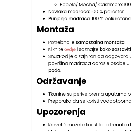
Pebble/ Mocha/ Cashmere: 100 
Navlaka madraca:
100 % poliester
Punjenje madraca:
100 % poliuretans
Montaža
Potrebna je
samostalna montaža
.
Kliknite
i saznajte
kako sastavit
ovdje
SnuzPod je dizajniran da odgovara 
površina madraca odrasle osobe u r
poda
.
Održavanje
Tkanine su perive prema uputama 
Preporuka da se koristi vodootpor
Upozorenja
Krevetić možete koristiti do trenutk