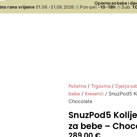
Oprema za bebe i dje
o rano vrijeme
01.06.-31.08.2026
Pon-pet
-10-18h
Sub:
10-
/
/
Početna
Trgovina
Dječja so
/
/ SnuzPod5 Ko
bebe
Krevetići
Chocolate
SnuzPod5 Kolije
za bebe – Choc
289,00
€