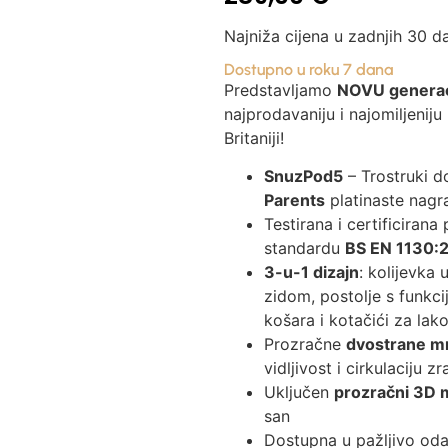
Najniža cijena u zadnjih 30 d
Dostupno u roku 7 dana
Predstavljamo
NOVU generaci
najprodavaniju i najomiljeniju
Britaniji!
SnuzPod5
– Trostruki d
Parents
platinaste nagr
Testirana i certificira
standardu
BS EN 1130:
3-u-1 dizajn
: kolijevka
zidom, postolje s funkci
košara i kotačići za lak
Prozračne
dvostrane mr
vidljivost i cirkulaciju z
Uključen
prozračni 3D 
san
Dostupna u pažljivo od