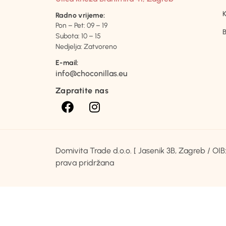
K
Radno vrijeme:
Pon – Pet: 09 – 19
B
Subota: 10 – 15
Nedjelja: Zatvoreno
E-mail:
info@choconillas.eu
Zapratite nas
Domivita Trade d.o.o. [ Jasenik 3B, Zagreb / O
prava pridržana