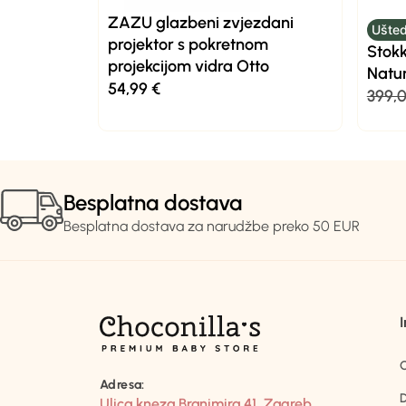
ZAZU glazbeni zvjezdani
Ušted
projektor s pokretnom
Stok
projekcijom vidra Otto
Natur
54,99
€
399,
Besplatna dostava
Besplatna dostava za narudžbe preko 50 EUR
Adresa:
D
Ulica kneza Branimira 41, Zagreb