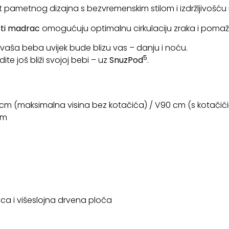
t pametnog dizajna s bezvremenskim stilom i izdržljivošću
ti madrac
omogućuju optimalnu cirkulaciju zraka i poma
ša beba uvijek bude blizu vas – danju i noću.
5
ite još bliži svojoj bebi – uz
SnuzPod
.
5 cm (maksimalna visina bez kotačića) / V90 cm (s kotačić
cm
ca i višeslojna drvena ploča