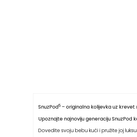
5
SnuzPod
– originalna kolijevka uz krevet 
Upoznajte najnoviju generaciju SnuzPod kol
Dovedite svoju bebu kući i pružite joj luk