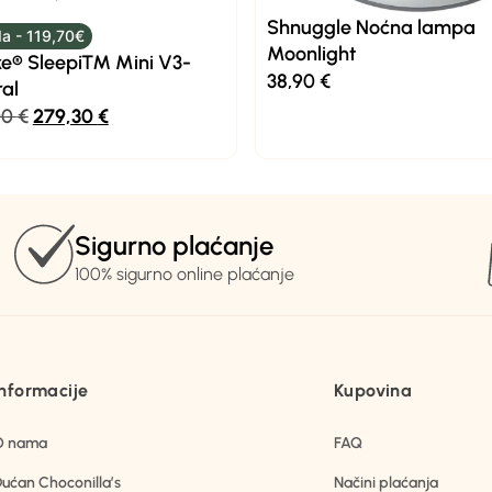
Shnuggle Noćna lampa
a - 119,70€
Moonlight
ke® Sleepi™ Mini V3-
38,90
€
al
00
€
279,30
€
Sigurno plaćanje
100% sigurno online plaćanje
Informacije
Kupovina
O nama
FAQ
ućan Choconilla’s
Načini plaćanja