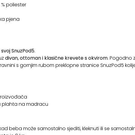
% poliester
ka pjena
i svoj SnuzPod5
.
uz
divan, ottoman i klasične krevete s okvirom
. Pogodno z
avnini s gornjim rubom preklopne stranice SnuzPod5 kolij
proizvođača
na plahta na madracu
a kad beba može samostalno sjediti, kleknuti ili se samosta