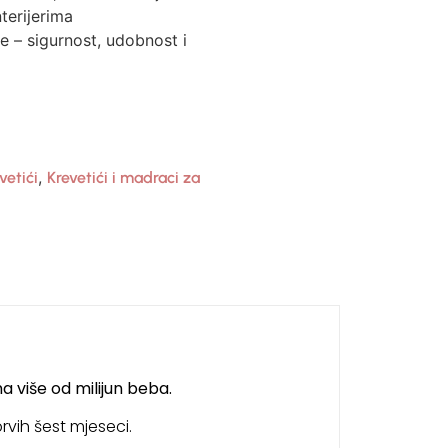
terijerima
e – sigurnost, udobnost i
,
vetići
Krevetići i madraci za
a više od milijun beba.
rvih šest mjeseci.