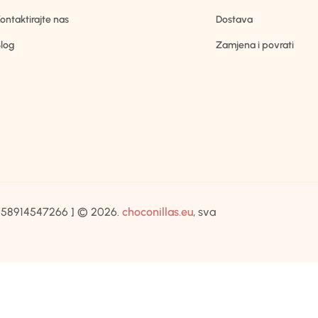
ontaktirajte nas
Dostava
log
Zamjena i povrati
IB:58914547266 ] © 2026.
choconillas.eu
, sva