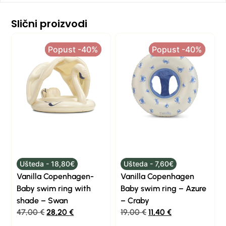
Slični proizvodi
Popust -40%
Popust -40%
Popust -40%
Popust -40%
Ušteda - 18,80€
Ušteda - 7,60€
Vanilla Copenhagen-
Vanilla Copenhagen
Baby swim ring with
Baby swim ring – Azure
shade – Swan
– Craby
47,00
€
28,20
€
19,00
€
11,40
€