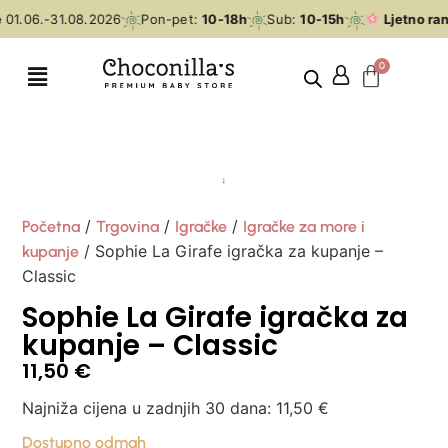
01.06.-31.08.2026
Pon-pet:
10-18h
Sub:
10-15h
Ljetno ran
/
/
/
Početna
Trgovina
Igračke
Igračke za more i
/ Sophie La Girafe igračka za kupanje –
kupanje
Classic
Sophie La Girafe igračka za
kupanje – Classic
11,50
€
Najniža cijena u zadnjih 30 dana:
11,50
€
Dostupno odmah