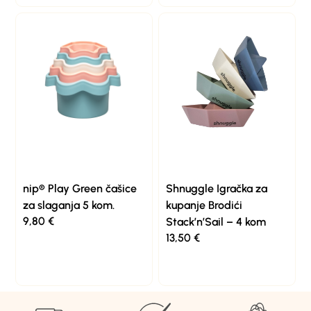
nip® Play Green čašice
Shnuggle Igračka za
za slaganja 5 kom.
kupanje Brodići
9,80
€
Stack’n’Sail – 4 kom
13,50
€