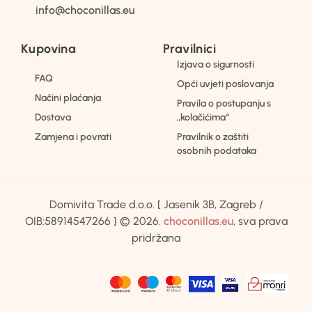
info@choconillas.eu
Kupovina
Pravilnici
Izjava o sigurnosti
FAQ
Opći uvjeti poslovanja
Načini plaćanja
Pravila o postupanju s
Dostava
„kolačićima“
Zamjena i povrati
Pravilnik o zaštiti
osobnih podataka
Domivita Trade d.o.o. [ Jasenik 3B, Zagreb /
OIB:58914547266 ] © 2026.
choconillas.eu
, sva prava
pridržana