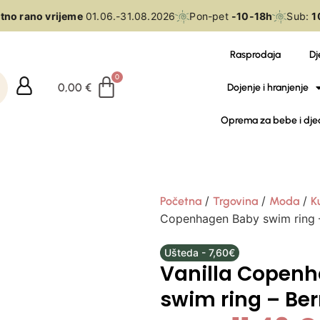
o rano vrijeme
01.06.-31.08.2026
Pon-pet
-10-18h
Sub:
10-
Rasprodaja
Dj
0,00
€
Dojenje i hranjenje
Oprema za bebe i dje
/
/
/
Početna
Trgovina
Moda
K
Copenhagen Baby swim ring –
Ušteda - 7,60€
Vanilla Copen
swim ring – Ber