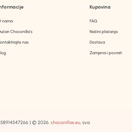
Informacije
Kupovina
O nama
FAQ
ućan Choconilla’s
Načini plaćanja
ontaktirajte nas
Dostava
log
Zamjena i povrati
IB:58914547266 ] © 2026.
choconillas.eu
, sva