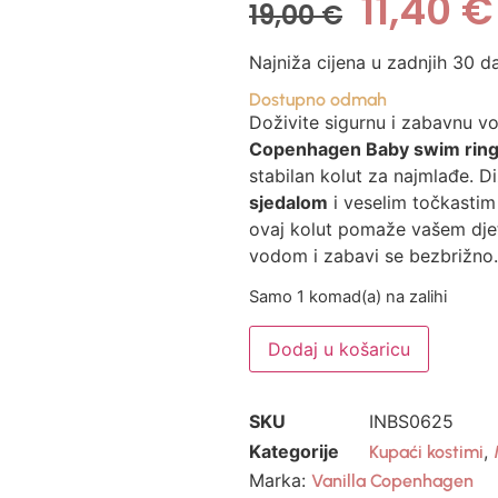
11,40
€
19,00
€
Najniža cijena u zadnjih 30 d
Dostupno odmah
Doživite sigurnu i zabavnu v
Copenhagen Baby swim ring 
stabilan kolut za najmlađe. D
sjedalom
i veselim točkastim
ovaj kolut pomaže vašem dje
vodom i zabavi se bezbrižno.
Samo 1 komad(a) na zalihi
Dodaj u košaricu
SKU
INBS0625
Kategorije
,
Kupaći kostimi
Marka:
Vanilla Copenhagen