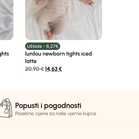
Ušteda - 6,27€
ghts
lunilou newborn tights iced
latte
20,90
€
14,63
€
Popusti i pogodnosti
Posebne cijene za naše vjerne kupce