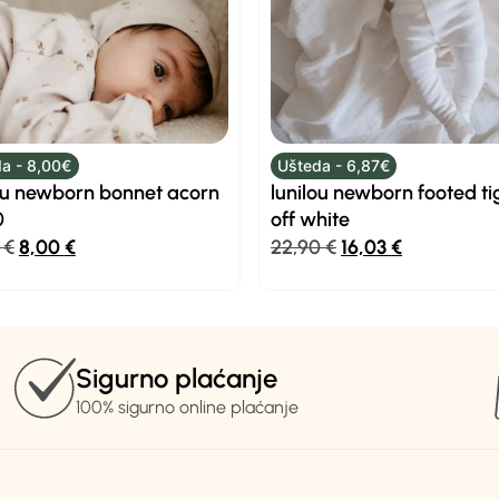
a - 8,00€
Ušteda - 6,87€
ou newborn bonnet acorn
lunilou newborn footed ti
0
off white
0
€
8,00
€
22,90
€
16,03
€
Sigurno plaćanje
100% sigurno online plaćanje