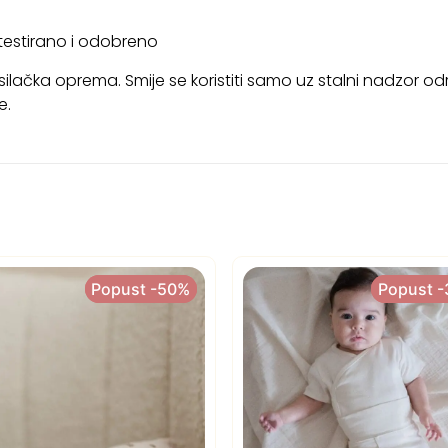
 testirano i odobreno
asilačka oprema. Smije se koristiti samo uz stalni nadzor od
e.
Popust -50%
Popust -50%
Popust 
Popust 