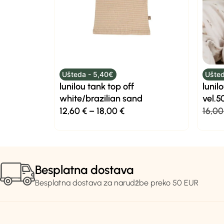
Ušteda - 5,40€
Ušted
lunilou tank top off
lunil
white/brazilian sand
vel.5
12,60
€
–
18,00
€
16,0
Besplatna dostava
Besplatna dostava za narudžbe preko 50 EUR