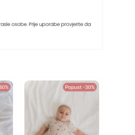
rasle osobe. Prije uporabe provjerite da
-30%
-30%
Popust -30%
Popust -30%