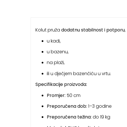
Kolut pruža
dodatnu stabilnost i potporu
,
u kadi,
u bazenu,
na plaži,
ili u dječjem bazenčiću u vrtu.
Specifikacije proizvoda:
Promjer:
50 cm
Preporučena dob:
1–3 godine
Preporučena težina:
do 19 kg