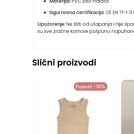
Materijal:
PVC bez ftalata
Sigurnosna certifikacija:
CE EN 71-1-3
Upozorenje:
Ne štiti od utapanja i nije sp
su sve zračne komore potpuno napuhan
Slični proizvodi
Popust -30%
Popust -30%