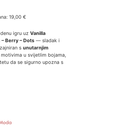
ana:
19,00
€
odenu igru uz
Vanilla
– Berry – Dots
— sladak i
izajniran s
unutarnjim
 motivima u svijetlim bojama,
tetu da se sigurno upozna s
Moda