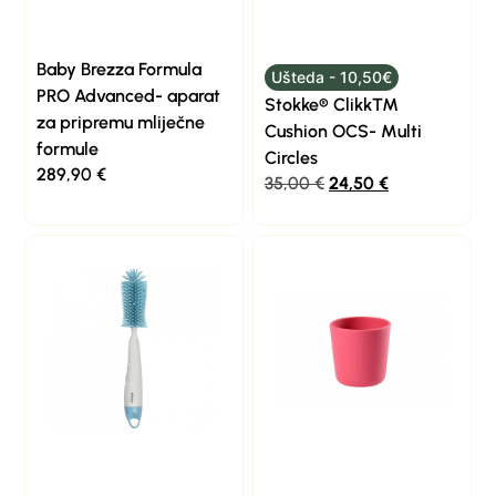
Baby Brezza Formula
Ušteda - 10,50€
PRO Advanced- aparat
Stokke® Clikk™
za pripremu mliječne
Cushion OCS- Multi
formule
Circles
289,90
€
35,00
€
24,50
€