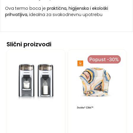
Ova termo boca je
praktična, higijenska i ekološki
prihvatljiva
, idealna za svakodnevnu upotrebu
Slični proizvodi
Popust -30%
Popust -30%