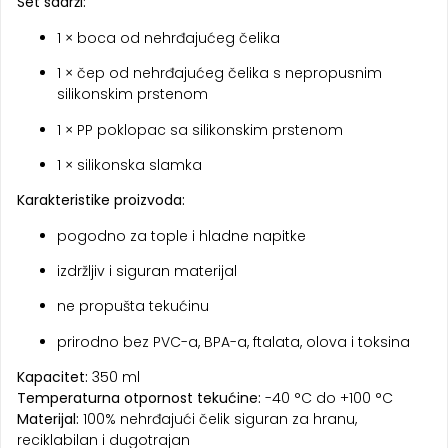
Set sadrži:
1 × boca od nehrđajućeg čelika
1 × čep od nehrđajućeg čelika s nepropusnim
silikonskim prstenom
1 × PP poklopac sa silikonskim prstenom
1 × silikonska slamka
Karakteristike proizvoda:
pogodno za tople i hladne napitke
izdržljiv i siguran materijal
ne propušta tekućinu
prirodno bez PVC-a, BPA-a, ftalata, olova i toksina
Kapacitet:
350 ml
Temperaturna otpornost tekućine:
-40 °C do +100 °C
Materijal:
100% nehrđajući čelik siguran za hranu,
reciklabilan i dugotrajan