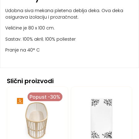
Udobna siva mekana pletena deblja deka. Ova deka
osigurava izolaciju i prozračnost.
Veličine je 80 x 100 cm.
Sastav: 100% akril; 100% poliester
Pranje na 40° C
Slični proizvodi
Popust -30%
Popust -30%