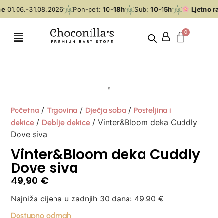
e
01.06.-31.08.2026
Pon-pet:
10-18h
Sub:
10-15h
Ljetno r
/
/
/
Početna
Trgovina
Dječja soba
Posteljina i
/
/ Vinter&Bloom deka Cuddly
dekice
Deblje dekice
Dove siva
Vinter&Bloom deka Cuddly
Dove siva
49,90
€
Najniža cijena u zadnjih 30 dana:
49,90
€
Dostupno odmah