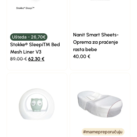
Nanit Smart Sheets-
Ušteda - 26,70€
Oprema za praćenje
Stokke® Sleepi™ Bed
rasta bebe
Mesh Liner V3
40,00
€
89,00
€
62,30
€
#mamepreporučuju
#mamepreporučuju