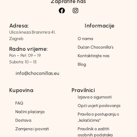
Zapratite nas
Adresa:
Informacije
Ulica kneza Branimira 41,
Zagreb
O nama
Dućan Choconilla’s
Radno vrijeme:
Pon – Pet: 09 – 19
Kontaktirajte nas
Subota: 10 – 15
Blog
info@choconillas.eu
Kupovina
Pravilnici
Izjava o sigurnosti
FAQ
Opći uvjeti poslovanja
Načini plaćanja
Pravila o postupanju s
Dostava
„kolačićima“
Zamjena i povrati
Pravilnik o zaštiti
osobnih podataka