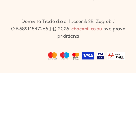
Domivita Trade d.o.o. [ Jasenik 3B, Zagreb /
OIB:58914547266 ] © 2026.
choconillas.eu
, sva prava
pridržana