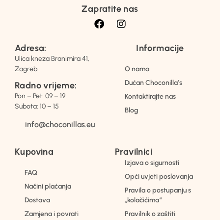
Zapratite nas
Adresa:
Informacije
Ulica kneza Branimira 41,
Zagreb
O nama
Dućan Choconilla’s
Radno vrijeme:
Pon – Pet: 09 – 19
Kontaktirajte nas
Subota: 10 – 15
Blog
info@choconillas.eu
Kupovina
Pravilnici
Izjava o sigurnosti
FAQ
Opći uvjeti poslovanja
Načini plaćanja
Pravila o postupanju s
Dostava
„kolačićima“
Zamjena i povrati
Pravilnik o zaštiti