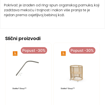
Pokrivač je izrađen od ring-spun organskog pamuka, koji
zadržava mekoću i trajnost i nakon više pranja te je
nježan prema osjetljivoj bebinoj koži.
Slični proizvodi
Popust -30%
Popust -30%
Popust -30%
Popust -30%