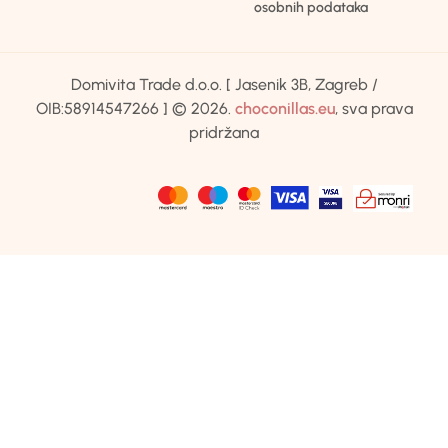
osobnih podataka
Domivita Trade d.o.o. [ Jasenik 3B, Zagreb /
OIB:58914547266 ] © 2026.
choconillas.eu
, sva prava
pridržana