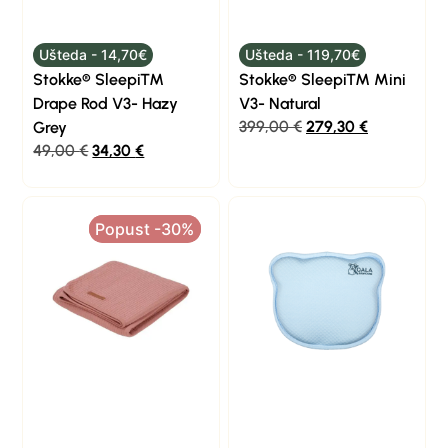
Ušteda - 14,70€
Ušteda - 119,70€
Stokke® Sleepi™
Stokke® Sleepi™ Mini
Drape Rod V3- Hazy
V3- Natural
399,00
€
279,30
€
Grey
49,00
€
34,30
€
Popust -30%
Popust -30%