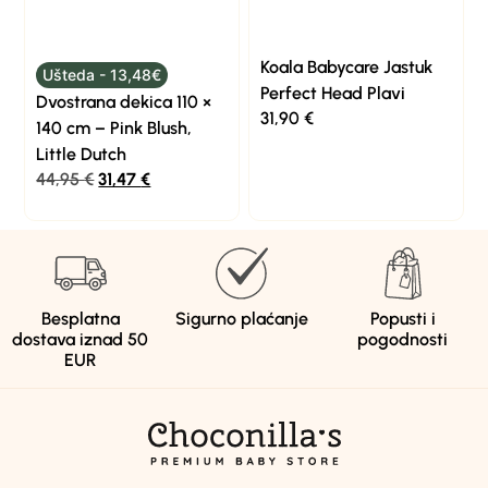
Koala Babycare Jastuk
Ušteda - 13,48€
Perfect Head Plavi
Dvostrana dekica 110 ×
31,90
€
140 cm – Pink Blush,
Little Dutch
44,95
€
31,47
€
Besplatna
Sigurno plaćanje
Popusti i
dostava iznad 50
pogodnosti
EUR