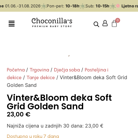
me
01.06.-31.08.2026
Pon-pet:
10-18h
Sub:
10-15h
Ljetno r
/
/
/
Početna
Trgovina
Dječja soba
Posteljina i
/
/ Vinter&Bloom deka Soft Grid
dekice
Tanje dekice
Golden Sand
Vinter&Bloom deka Soft
Grid Golden Sand
23,00
€
Najniža cijena u zadnjih 30 dana:
23,00
€
Dostupno u roku 7 dana